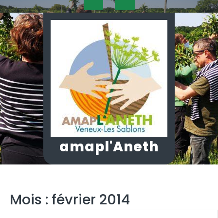
Skip
Open
to
content
Button
amapl'Aneth
Mois :
février 2014