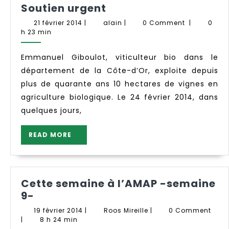
Soutien
Soutien urgent
urgent
21
alain
21 février 2014
|
alain
|
0 Comment
|
0
février
h 23 min
2014
Emmanuel Giboulot, viticulteur bio dans le
département de la Côte-d’Or, exploite depuis
plus de quarante ans 10 hectares de vignes en
agriculture biologique. Le 24 février 2014, dans
quelques jours,
READ
READ MORE
MORE
Cette semaine à l’AMAP -semaine
Cette
9-
semaine
19
Roos
19 février 2014
|
Roos Mireille
|
0 Comment
à
février
Mireille
|
8 h 24 min
2014