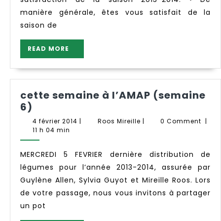
de
manière générale, êtes vous satisfait de la
la
saison de
saison
V
READ
READ MORE
de
MORE
l’AMAP
L’Anet
cette semaine à l’AMAP (semaine
cette
6)
semaine
4
Roos
4 février 2014
|
Roos Mireille
|
0 Comment
|
à
février
Mireille
11 h 04 min
2014
l’AMAP
(semaine
MERCREDI 5 FEVRIER dernière distribution de
6)
légumes pour l’année 2013-2014, assurée par
Guylène Allen, Sylvia Guyot et Mireille Roos. Lors
de votre passage, nous vous invitons à partager
un pot