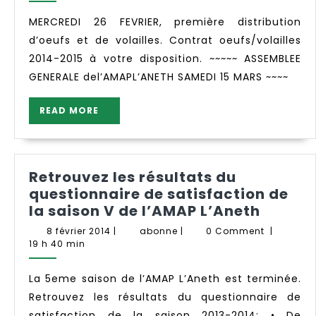
l’AMAP
-
MERCREDI 26 FEVRIER, première distribution
semaine
d’oeufs et de volailles. Contrat oeufs/volailles
9-
2014-2015 à votre disposition. ~~~~~ ASSEMBLEE
GENERALE del’AMAPL’ANETH SAMEDI 15 MARS ~~~~
READ
READ MORE
MORE
Retrouvez les résultats du
questionnaire de satisfaction de
Retrou
la saison V de l’AMAP L’Aneth
les
8
abonne
8 février 2014
|
abonne
|
0 Comment
|
résult
février
19 h 40 min
2014
du
questi
La 5eme saison de l’AMAP L’Aneth est terminée.
de
Retrouvez les résultats du questionnaire de
satisf
satisfaction de la saison 2013-2014: • De