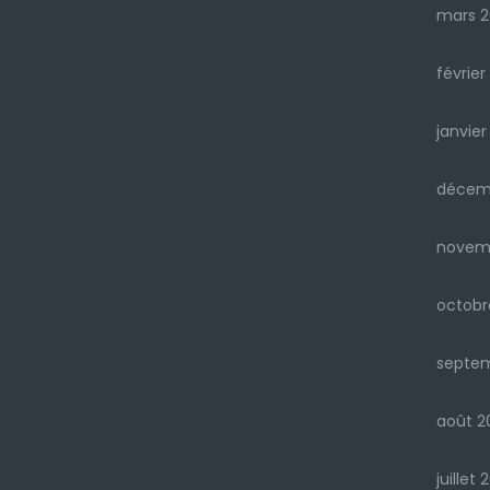
mars 2
février
janvier
décem
novem
octobr
septe
août 2
juillet 