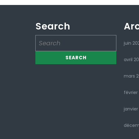
Search
Ar
Search
juin 20
for:
avril 2
mars 
février
janvier
décem