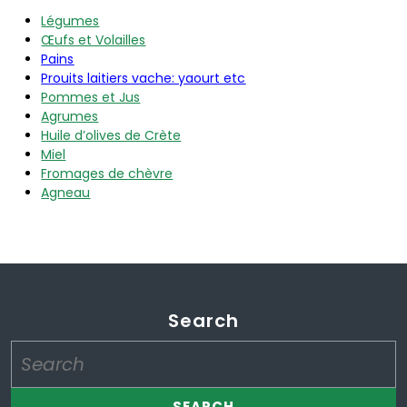
Légumes
Œufs et Volailles
Pains
Prouits laitiers vache: yaourt etc
Pommes et Jus
Agrumes
Huile d’olives de Crète
Miel
Fromages de chèvre
Agneau
Search
Search
for: