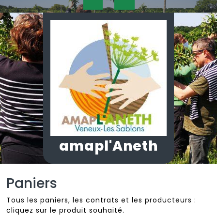
Skip
Open
to
content
Button
amapl'Aneth
Paniers
Tous les paniers, les contrats et les producteurs :
cliquez sur le produit souhaité.