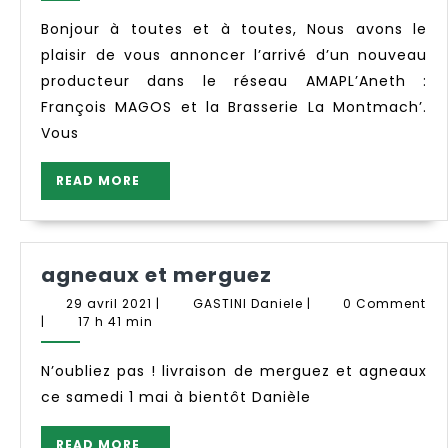
La
Montmach’
Bonjour à toutes et à toutes, Nous avons le
et
plaisir de vous annoncer l’arrivé d’un nouveau
Dégustation
producteur dans le réseau AMAPL’Aneth :
samedi
François MAGOS et la Brasserie La Montmach’.
1er
Vous
mai
READ
READ MORE
MORE
agneaux
agneaux et merguez
et
29
GASTINI
29 avril 2021
|
GASTINI Daniele
|
0 Comment
merguez
avril
Daniele
|
17 h 41 min
2021
N’oubliez pas ! livraison de merguez et agneaux
ce samedi 1 mai à bientôt Danièle
READ
READ MORE