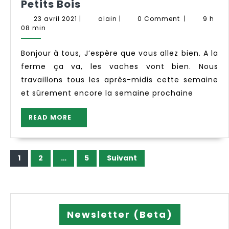
Des
Petits Bois
nouvelles
23
alain
23 avril 2021
|
alain
|
0 Comment
|
9 h
de
avril
08 min
2021
la
ferme
Bonjour à tous, J’espère que vous allez bien. A la
des
ferme ça va, les vaches vont bien. Nous
Petits
travaillons tous les après-midis cette semaine
Bois
et sûrement encore la semaine prochaine
READ
READ MORE
MORE
Pagination
1
2
…
5
Suivant
des
publications
Newsletter (Beta)