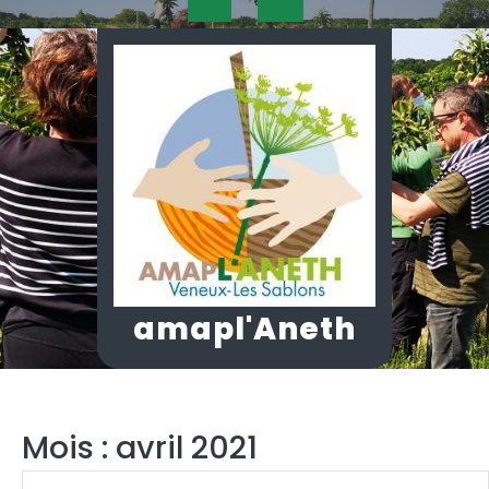
Skip
Open
to
content
Button
amapl'Aneth
Mois :
avril 2021