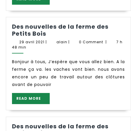
MORE
Des nouvelles de la ferme des
Des
Petits Bois
nouvelles
29
alain
29 avril 2021
|
alain
|
0 Comment
|
7 h
de
avril
48 min
2021
la
ferme
Bonjour à tous, J’espère que vous allez bien. A la
des
ferme ça va. les vaches vont bien. nous avons
Petits
encore un peu de travail autour des clôtures
Bois
avant de pouvoir
READ
READ MORE
MORE
Des nouvelles de la ferme des