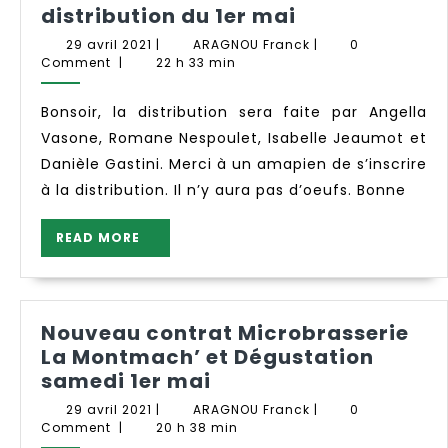
distribution
distribution du 1er mai
du
29
ARAGNOU
29 avril 2021
|
ARAGNOU Franck
|
0
1er
avril
Franck
Comment
|
22 h 33 min
2021
mai
Bonsoir, la distribution sera faite par Angella
Vasone, Romane Nespoulet, Isabelle Jeaumot et
Danièle Gastini. Merci à un amapien de s’inscrire
à la distribution. Il n’y aura pas d’oeufs. Bonne
READ
READ MORE
MORE
Nouveau contrat Microbrasserie
La Montmach’ et Dégustation
Nouveau
samedi 1er mai
contrat
29
ARAGNOU
29 avril 2021
|
ARAGNOU Franck
|
0
Microbrasserie
avril
Franck
Comment
|
20 h 38 min
2021