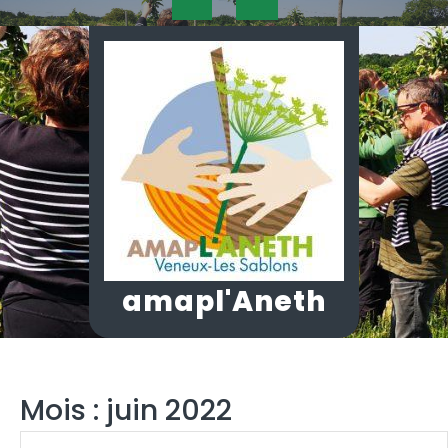
Skip
Open
to
content
Button
amapl'Aneth
Mois :
juin 2022