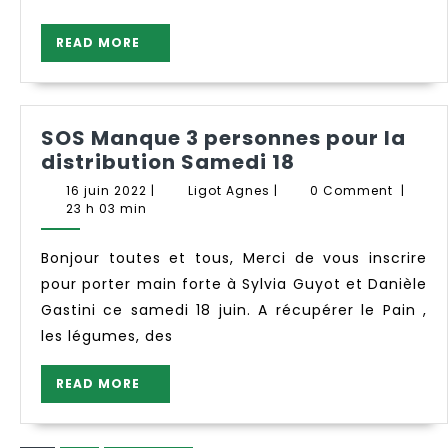
légumes
READ
READ MORE
MORE
SOS Manque 3 personnes pour la
SOS
distribution Samedi 18
Manque
16
Ligot
16 juin 2022
|
Ligot Agnes
|
0 Comment
|
3
juin
Agnes
23 h 03 min
2022
personnes
pour
Bonjour toutes et tous, Merci de vous inscrire
la
pour porter main forte à Sylvia Guyot et Danièle
distribution
Gastini ce samedi 18 juin. A récupérer le Pain ,
Samedi
les légumes, des
18
READ
READ MORE
MORE