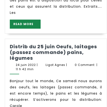
des pains est à disposition au local pour celles
et ceux qui assurent la distribution. Extraits…..
Les
READ
READ MORE
MORE
Distrib du 25 juin Oeufs, laitages
(passez commande) pains,
Distrib
légumes
du
24
Ligot
24 juin 2022
|
Ligot Agnes
|
0 Comment
|
25
juin
Agnes
11 h 42 min
2022
juin
Oeufs,
Bonjour tout le monde, Ce samedi nous aurons
laitages
des oeufs, les laitages (passez commande, il
(passez
est encore temps), le pains et les légumes à
commande)
récupérer. S’activerons pour la distribution:
pains,
Carole