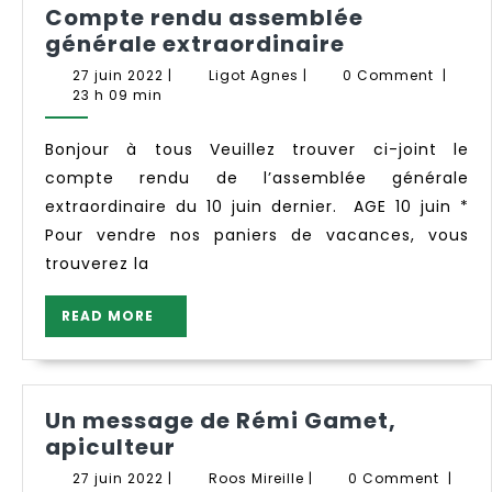
Compte rendu assemblée
Compte
générale extraordinaire
rendu
27
Ligot
27 juin 2022
|
Ligot Agnes
|
0 Comment
|
assemblée
juin
Agnes
23 h 09 min
2022
générale
extraordina
Bonjour à tous Veuillez trouver ci-joint le
compte rendu de l’assemblée générale
extraordinaire du 10 juin dernier. AGE 10 juin *
Pour vendre nos paniers de vacances, vous
trouverez la
READ
READ MORE
MORE
Un message de Rémi Gamet,
Un
apiculteur
message
27
Roos
27 juin 2022
|
Roos Mireille
|
0 Comment
|