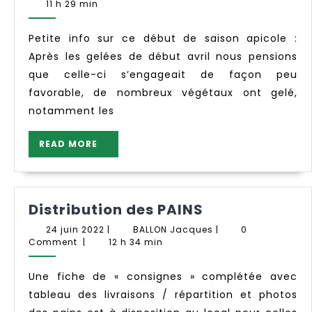
de
juin
Mireille
11 h 29 min
2022
Rémi
Gamet,
Petite info sur ce début de saison apicole :
apiculteur
Après les gelées de début avril nous pensions
que celle-ci s’engageait de façon peu
favorable, de nombreux végétaux ont gelé,
notamment les
READ
READ MORE
MORE
Distribution
Distribution des PAINS
des
24
BALLON
24 juin 2022
|
BALLON Jacques
|
0
PAINS
juin
Jacques
Comment
|
12 h 34 min
2022
Une fiche de « consignes » complétée avec
tableau des livraisons / répartition et photos