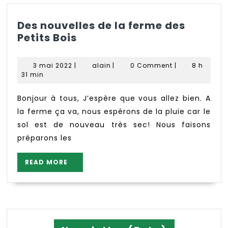
Des nouvelles de la ferme des
Des
Petits Bois
nouvelles
de
3
alain
3 mai 2022
|
alain
|
0 Comment
|
8 h
la
mai
31 min
2022
ferme
des
Bonjour à tous, J’espère que vous allez bien. A
Petits
la ferme ça va, nous espérons de la pluie car le
Bois
sol est de nouveau très sec! Nous faisons
préparons les
READ
READ MORE
MORE