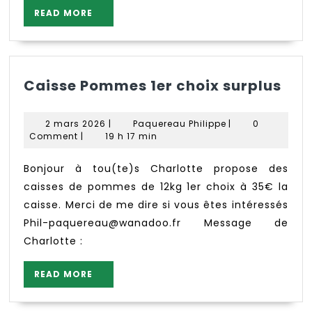
READ
READ MORE
MORE
Cai
Caisse Pommes 1er choix surplus
Po
1er
2
Paquereau
2 mars 2026
|
Paquereau Philippe
|
0
cho
mars
Philippe
Comment
|
19 h 17 min
2026
sur
Bonjour à tou(te)s Charlotte propose des
caisses de pommes de 12kg 1er choix à 35€ la
caisse. Merci de me dire si vous êtes intéressés
Phil-paquereau@wanadoo.fr Message de
Charlotte :
READ
READ MORE
MORE