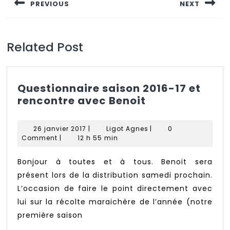
PREVIOUS
NEXT
l’article
Previous
Next
post:
post:
Related Post
Questionnaire saison 2016-17 et
Questionnaire
rencontre avec Benoit
saison
2016-
26
Ligot
26 janvier 2017
|
Ligot Agnes
|
0
17
janvier
Agnes
Comment
|
12 h 55 min
2017
et
rencontre
Bonjour à toutes et à tous. Benoit sera
avec
présent lors de la distribution samedi prochain.
Benoit
L’occasion de faire le point directement avec
lui sur la récolte maraichère de l’année (notre
première saison