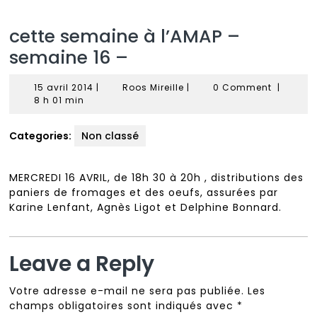
cette semaine à l’AMAP –
semaine 16 –
15
Roos
15 avril 2014
|
Roos Mireille
|
0 Comment
|
avril
Mireille
8 h 01 min
2014
Categories:
Non classé
MERCREDI 16 AVRIL, de 18h 30 à 20h , distributions des
paniers de fromages et des oeufs, assurées par
Karine Lenfant, Agnès Ligot et Delphine Bonnard.
Leave a Reply
Votre adresse e-mail ne sera pas publiée.
Les
champs obligatoires sont indiqués avec
*