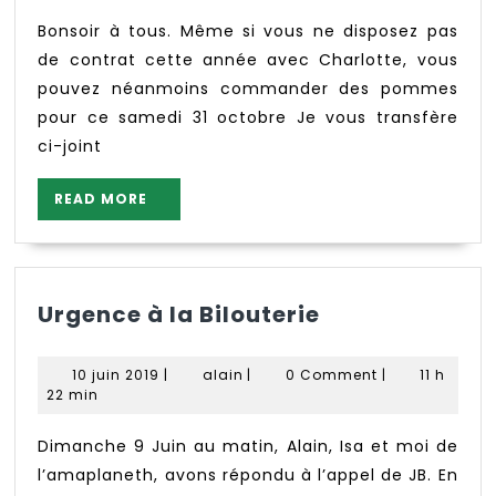
contrat
–
Bonsoir à tous. Même si vous ne disposez pas
Livraison
de contrat cette année avec Charlotte, vous
samedi
pouvez néanmoins commander des pommes
31
pour ce samedi 31 octobre Je vous transfère
octobre
ci-joint
READ
READ MORE
MORE
Urgence
Urgence à la Bilouterie
à
la
10
alain
10 juin 2019
|
alain
|
0 Comment
|
11 h
Bilouterie
juin
22 min
2019
Dimanche 9 Juin au matin, Alain, Isa et moi de
l’amaplaneth, avons répondu à l’appel de JB. En