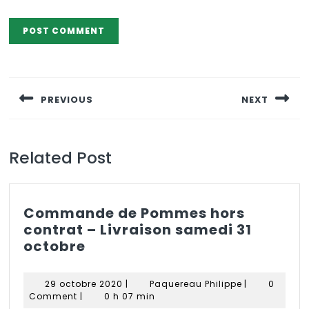
Navigation
de
PREVIOUS
NEXT
l’article
Previous
Next
post:
post:
Related Post
Commande de Pommes hors
contrat – Livraison samedi 31
Commande
octobre
de
Pommes
29
Paquereau
29 octobre 2020
|
Paquereau Philippe
|
0
hors
octobre
Philippe
Comment
|
0 h 07 min
2020