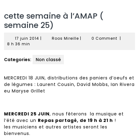
cette semaine à l’AMAP (
semaine 25)
17
Roos
17 juin 2014
|
Roos Mireille
|
0 Comment
|
juin
Mireille
8 h 36 min
2014
Categories:
Non classé
MERCREDI 18 JUIN, distributions des paniers d’oeufs et
de légumes : Laurent Cousin, David Mobbs, Ian Rivera
eu Maryse Grillet
MERCREDI 25 JUIN
, nous fêterons la musique et
l’été avec un
Repas partagé, de 19 h à 21 h
!
les musiciens et autres artistes seront les
bienvenus.