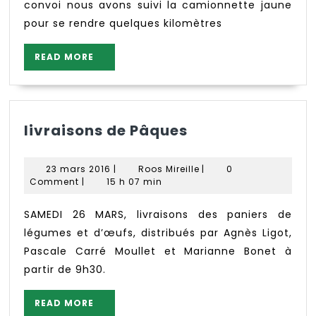
convoi nous avons suivi la camionnette jaune
pour se rendre quelques kilomètres
READ
READ MORE
MORE
livraisons
livraisons de Pâques
de
Pâques
23
Roos
23 mars 2016
|
Roos Mireille
|
0
mars
Mireille
Comment
|
15 h 07 min
2016
SAMEDI 26 MARS, livraisons des paniers de
légumes et d’œufs, distribués par Agnès Ligot,
Pascale Carré Moullet et Marianne Bonet à
partir de 9h30.
READ
READ MORE
MORE