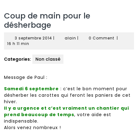
Coup de main pour le
désherbage
3
alain
3 septembre 2014
|
alain
|
0 Comment
|
septembre
16 h 11 min
2014
Categories:
Non classé
Message de Paul :
Samedi 6 septembre
: c’est le bon moment pour
désherber les carottes qui feront les paniers de cet
hiver.
Il y a urgence et c’est vraiment un chantier qui
prend beaucoup de temps
, votre aide est
indispensable.
Alors venez nombreux !