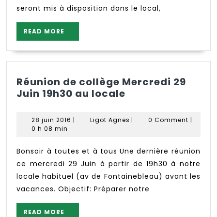
seront mis à disposition dans le local,
READ
READ MORE
MORE
Réunion de collège Mercredi 29
Réunion
Juin 19h30 au locale
de
collège
28
Ligot
28 juin 2016
|
Ligot Agnes
|
0 Comment
|
Mercredi
juin
Agnes
0 h 08 min
2016
29
Juin
Bonsoir à toutes et à tous Une dernière réunion
19h30
ce mercredi 29 Juin à partir de 19h30 à notre
au
locale habituel (av de Fontainebleau) avant les
locale
vacances. Objectif: Préparer notre
READ
READ MORE