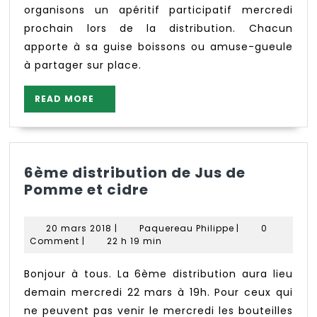
organisons un apéritif participatif mercredi
prochain lors de la distribution. Chacun
apporte à sa guise boissons ou amuse-gueule
à partager sur place.
READ
READ MORE
MORE
6ème distribution de Jus de
6ème
Pomme et cidre
distribution
de
20
Paquereau
20 mars 2018
|
Paquereau Philippe
|
0
Jus
mars
Philippe
Comment
|
22 h 19 min
2018
de
Pomme
Bonjour à tous. La 6ème distribution aura lieu
et
demain mercredi 22 mars à 19h. Pour ceux qui
cidre
ne peuvent pas venir le mercredi les bouteilles