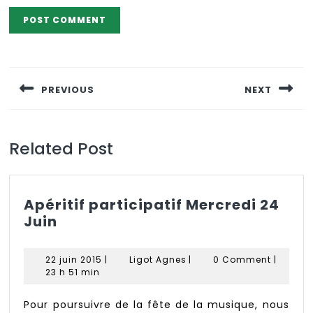
Navigation
de
PREVIOUS
NEXT
l’article
Previous
Next
post:
post:
Related Post
Apéritif participatif Mercredi 24
Apéritif
Juin
participatif
Mercredi
22
Ligot
22 juin 2015
|
Ligot Agnes
|
0 Comment
|
24
juin
Agnes
23 h 51 min
Juin
2015
Pour poursuivre de la fête de la musique, nous