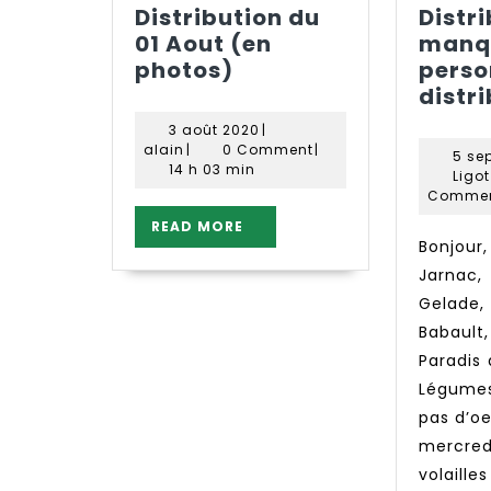
Distribution du
Distri
01 Aout (en
manq
Distribution
photos)
perso
du
distr
01
3
3 août 2020
|
Aout
alain
août
alain
|
0 Comment
|
5 se
(en
2020
14 h 03 min
Ligo
photos)
Comme
READ
READ MORE
MORE
Bonjour, Stephane
Jarna
Gelade
Babaul
Paradis 
Légumes,
pas d’oe
mercr
volaill