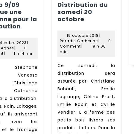
b 9/09
Distribution du
ue une
samedi 20
Distribution
nne pour la
octobre
Distrib
du
ibution
9/09
samedi
19
19 octobre 2018
|
manque
20
Paradis
octobre
Paradis Catherine
|
0
5
ptembre 2023
|
une
octobre
Catherine
2018
Comment
|
19 h 06
Ligot
septembre
t Agnes
|
0
min
Agnes
personne
2023
nt
|
1 h 14 min
pour
Ce samedi, la
la
distribution sera
c, Vanessa
distribution
assurée par: Christiane
, Christiane
Babault, Emilie
t, Catherine
Lagrange, Céline Prost,
à la distribution.
Emilie Rabin et Cyrille
 Pain, Laitages,
Vendier. L a ferme des
uf. Ils arriveront
petits bois livrera ses
edi avec les
produits laitiers. Pour la
es et le fromage