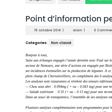
Point d’information p
15
alain
15 octobre 2014
|
alain
|
0 Comme
octobre
2014
Categories:
Non classé
Bonjour à tous,
Suite aux échanges engagés l’année dernière avec Paul sur les
secteur de Nemours, une série d’actions est engagée par Biola
ses incidences éventuelles sur la production de légumes. A c
plein champ de Chevrainvilliers, en complément des 6 analyse
Les analyses sont rassurantes et révèlent des teneurs inféri
— Chou sous abri : 0.094mg ( + ou – 0.043 mg) pour une 
— Salade extérieure : 0.35 (+ ou – 0.13 mg) pour une rec
Dans un souci de transparence, l’ensemble de ses analyses est
Plusieurs analyses complémentaires sont programmées pour le