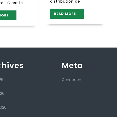
distribution de
e. C’est le
READ
READ MORE
READ
MORE
MORE
MORE
chives
Meta
26
Connexion
026
2026