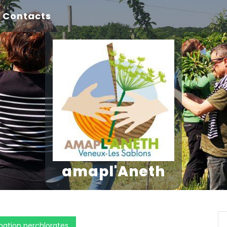
Contacts
amapl'Aneth
rmation perchlorates