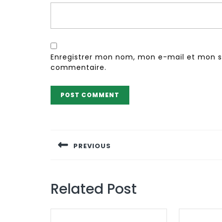
Enregistrer mon nom, mon e-mail et mon s
commentaire.
Navigation
de
PREVIOUS
l’article
Previous
post:
Related Post