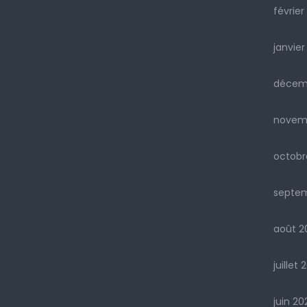
février
janvier
décem
novem
octobr
septe
août 2
juillet 
juin 20