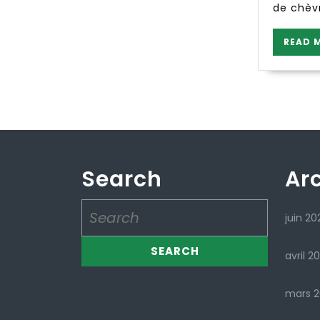
de chèvr
READ 
Search
Ar
Search
juin 20
for:
avril 2
mars 