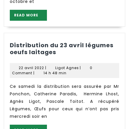
octobre et
READ
READ MORE
MORE
Distribution du 23 avril légumes
Distribution
oeufs laitages
du
23
22
Ligot
22 avril 2022
|
Ligot Agnes
|
0
avril
avril
Agnes
Comment
|
14 h 48 min
2022
légumes
oeufs
Ce samedi la distribution sera assurée par Mr
laitages
Ponchon, Catherine Paradis, Hermine Lhost,
Agnès Ligot, Pascale Toitot. A récupéré
Légumes, Œufs pour ceux qui n’ont pas pris
mercredi soir en