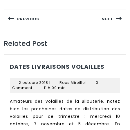
Navigation
de
PREVIOUS
NEXT
l’article
Previous
Next
post:
post:
Related Post
DATES
DATES LIVRAISONS VOLAILLES
LIVRAI
VOLAIL
2
Roos
2 octobre 2018
|
Roos Mireille
|
0
octobre
Mireille
Comment
|
11 h 09 min
2018
Amateurs des volailles de la Bilouterie, notez
bien les prochaines dates de distribution des
volailles pour ce trimestre : mercredi 10
octobre, 7 novembre et 5 décembre. En