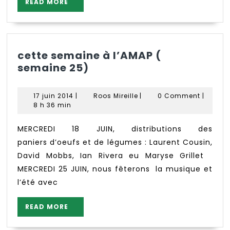
READ
READ MORE
MORE
cette semaine à l’AMAP (
cette
semaine 25)
semaine
à
17
Roos
17 juin 2014
|
Roos Mireille
|
0 Comment
|
l’AMAP
juin
Mireille
8 h 36 min
2014
(
semaine
MERCREDI 18 JUIN, distributions des
25)
paniers d’oeufs et de légumes : Laurent Cousin,
David Mobbs, Ian Rivera eu Maryse Grillet
MERCREDI 25 JUIN, nous fêterons la musique et
l’été avec
READ
READ MORE
MORE