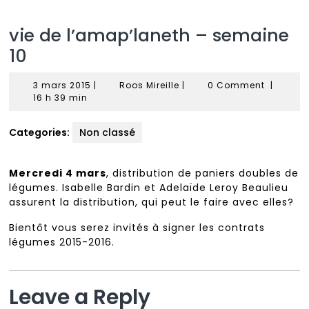
vie de l’amap’laneth – semaine
10
3
Roos
3 mars 2015
|
Roos Mireille
|
0 Comment
|
mars
Mireille
16 h 39 min
2015
Categories:
Non classé
Mercredi 4 mars
, distribution de paniers doubles de
légumes. Isabelle Bardin et Adelaïde Leroy Beaulieu
assurent la distribution, qui peut le faire avec elles?
Bientôt vous serez invités à signer les contrats
légumes 2015-2016.
Leave a Reply