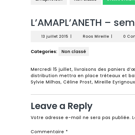
L’AMAPL’ANETH – sem
13
Roos
13 juillet 2015
|
Roos Mireille
|
0 Co
juillet
Mireille
2015
Categories:
Non classé
Mercredi 15 juillet, livraisons des paniers d
distribution mettra en place tréteaux et b
Sylvie Milhas, Céline Prost, Mireille Eyrignoux
Leave a Reply
Votre adresse e-mail ne sera pas publiée.
L
Commentaire
*