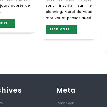
5 jours auprès de
sont inscrits sur le
ce.
planning. Merci de vous
motiver et pensez aussi
READ
MORE
MORE
READ
READ MORE
MORE
chives
Meta
26
Connexion