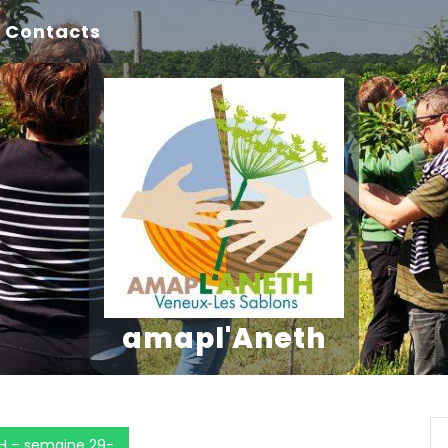
Contacts
amapl'Aneth
H – semaine 29-