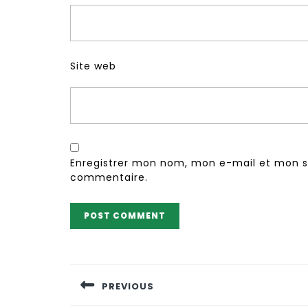
Site web
Enregistrer mon nom, mon e-mail et mon s
commentaire.
Navigation
de
PREVIOUS
l’article