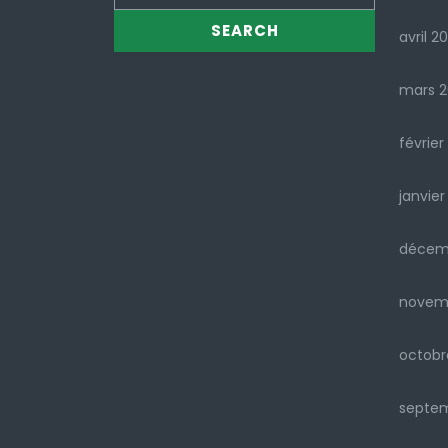
avril 2
mars 
février
janvier
décem
novem
octobr
septe