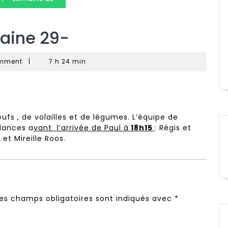
aine 29-
mment
|
7 h 24 min
’œufs , de volailles et de légumes. L’équipe de
alances a
vant l’arrivée de Paul à
18h15
: Régis et
 et Mireille Roos.
es champs obligatoires sont indiqués avec
*