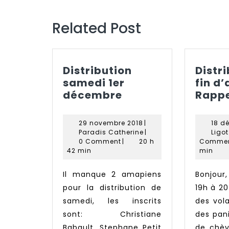
Previous
post:
Related Post
Distribution
Distr
samedi 1er
fin d
Distribution
décembre
Rappe
samedi
1er
29
29 novembre 2018
|
18 d
décembre
novembre
Paradis
Paradis Catherine
|
Ligo
2018
Catherine
0 Comment
|
20 h
Comme
42 min
min
Il manque 2 amapiens
Bonjour, Mercredi 20 de
pour la distribution de
19h à 2
samedi, les inscrits
des vola
sont: Christiane
des pan
Babault, Stephane Petit
de chè