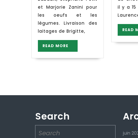
et Marjorie Zanini pour
il y a 1
les oeufs et les
Lauren
légumes. Livraison des
READ 
laitages de Brigitte,
READ
READ MORE
MORE
Search
Ar
Search
juin 20
for: