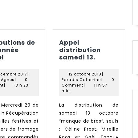
Next
post:
ibutions de
Appel
’année
distribution
Distributions
Appel
l
samedi 13.
de
distribution
fin
samedi
18
12
écembre 2017
|
12 octobre 2018
|
d’année
13.
Ligot
décembre
Paradis
octobre
t Agnes
|
0
Paradis Catherine
|
0
Rappel
Agnes
2017
Catherine
2018
nt
|
13 h 23
Comment
|
11 h 57
min
La distribution de
0 h Récupération
samedi 13 octobre
illes festives et
“manque de bras”, seuls
iers de fromage
: Céline Prost, Mireille
vre commandés
Roos et Gaël Tanguy