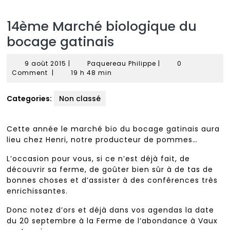
14ème Marché biologique du
bocage gatinais
9
Paquereau
9 août 2015
|
Paquereau Philippe
|
0
août
Philippe
Comment
|
19 h 48 min
2015
Categories:
Non classé
Cette année le marché bio du bocage gatinais aura
lieu chez Henri, notre producteur de pommes…
L’occasion pour vous, si ce n’est déjà fait, de
découvrir sa ferme, de goûter bien sûr à de tas de
bonnes choses et d’assister à des conférences très
enrichissantes.
Donc notez d’ors et déjà dans vos agendas la date
du 20 septembre à la Ferme de l’abondance à Vaux