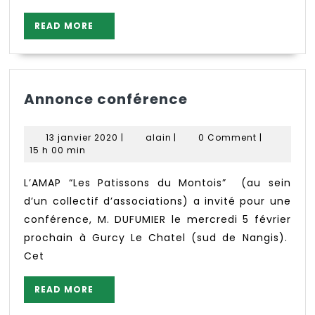
READ
READ MORE
MORE
Annonce
Annonce conférence
conférence
13
alain
13 janvier 2020
|
alain
|
0 Comment
|
janvier
15 h 00 min
2020
L’AMAP “Les Patissons du Montois” (au sein
d’un collectif d’associations) a invité pour une
conférence, M. DUFUMIER le mercredi 5 février
prochain à Gurcy Le Chatel (sud de Nangis).
Cet
READ
READ MORE
MORE