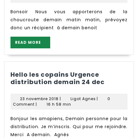
2023
Bonsoir Nous vous apporterons de la
choucroute demain matin matin, prévoyez
donc un récipient à demain benoit
READ
READ MORE
MORE
Hello les copains Urgence
Hello
distribution demain 24 dec
les
copains
23
Ligot
23 novembre 2018
|
Ligot Agnes
|
0
Urgence
novembre
Agnes
Comment
|
16 h 58 min
2018
distribut
demain
Bonjour les amapiens, Demain personne pour la
24
distribution. Je m’inscris. Qui pour me rejoindre.
dec
Merci A demain. Agnès