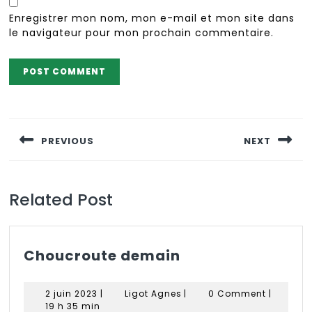
Enregistrer mon nom, mon e-mail et mon site dans
le navigateur pour mon prochain commentaire.
Navigation
de
PREVIOUS
NEXT
l’article
Previous
Next
post:
post:
Related Post
Choucroute
Choucroute demain
demain
2
Ligot
2 juin 2023
|
Ligot Agnes
|
0 Comment
|
juin
Agnes
19 h 35 min