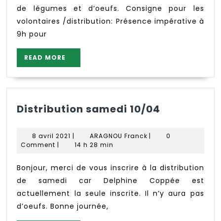
de légumes et d’oeufs. Consigne pour les
volontaires /distribution: Présence impérative à
9h pour
READ
READ MORE
MORE
Distributi
Distribution samedi 10/04
samedi
10/04
8
ARAGNOU
8 avril 2021
|
ARAGNOU Franck
|
0
avril
Franck
Comment
|
14 h 28 min
2021
Bonjour, merci de vous inscrire à la distribution
de samedi car Delphine Coppée est
actuellement la seule inscrite. Il n’y aura pas
d’oeufs. Bonne journée,