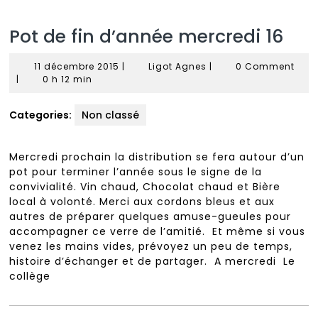
Pot de fin d’année mercredi 16
11
Ligot
11 décembre 2015
|
Ligot Agnes
|
0 Comment
décembre
Agnes
|
0 h 12 min
2015
Categories:
Non classé
Mercredi prochain la distribution se fera autour d’un
pot pour terminer l’année sous le signe de la
convivialité. Vin chaud, Chocolat chaud et Bière
local à volonté. Merci aux cordons bleus et aux
autres de préparer quelques amuse-gueules pour
accompagner ce verre de l’amitié. Et même si vous
venez les mains vides, prévoyez un peu de temps,
histoire d’échanger et de partager. A mercredi Le
collège