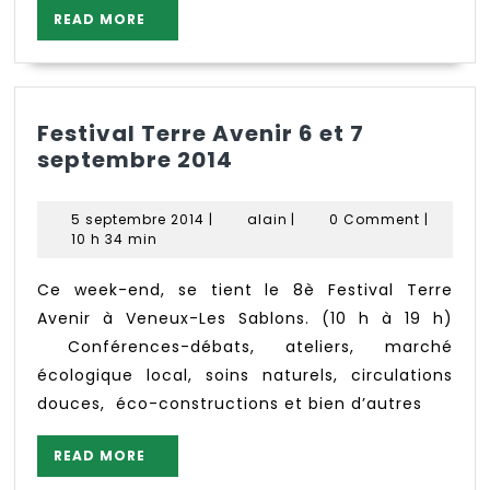
READ
READ MORE
MORE
Festival Terre Avenir 6 et 7
Festival
septembre 2014
Terre
Avenir
5
alain
5 septembre 2014
|
alain
|
0 Comment
|
6
septembre
10 h 34 min
2014
et
7
Ce week-end, se tient le 8è Festival Terre
septembre
Avenir à Veneux-Les Sablons. (10 h à 19 h)
2014
Conférences-débats, ateliers, marché
écologique local, soins naturels, circulations
douces, éco-constructions et bien d’autres
READ
READ MORE
MORE