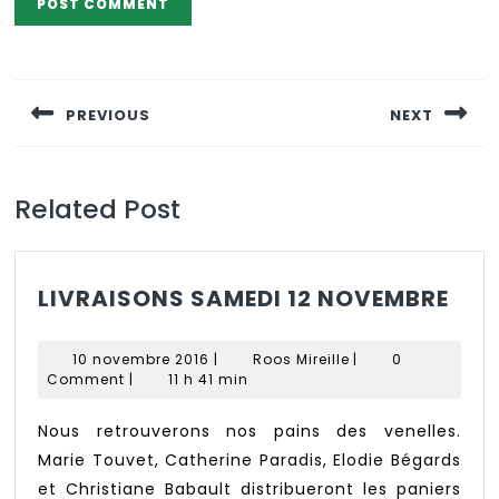
Navigation
de
PREVIOUS
NEXT
l’article
Previous
Next
post:
post:
Related Post
LIV
LIVRAISONS SAMEDI 12 NOVEMBRE
SAM
12
10
Roos
10 novembre 2016
|
Roos Mireille
|
0
NOV
novembre
Mireille
Comment
|
11 h 41 min
2016
Nous retrouverons nos pains des venelles.
Marie Touvet, Catherine Paradis, Elodie Bégards
et Christiane Babault distribueront les paniers