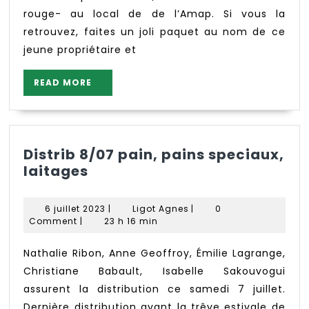
rouge- au local de de l’Amap. Si vous la
retrouvez, faites un joli paquet au nom de ce
jeune propriétaire et
READ
READ MORE
MORE
Distrib 8/07 pain, pains speciaux,
Distrib
laitages
8/07
pain,
6
Ligot
6 juillet 2023
|
Ligot Agnes
|
0
pains
juillet
Agnes
Comment
|
23 h 16 min
speciaux,
2023
laitages
Nathalie Ribon, Anne Geoffroy, Émilie Lagrange,
Christiane Babault, Isabelle Sakouvogui
assurent la distribution ce samedi 7 juillet.
Dernière distribution avant la trêve estivale de