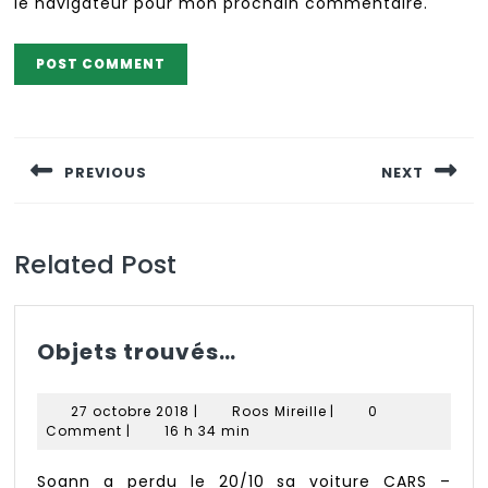
le navigateur pour mon prochain commentaire.
Navigation
de
PREVIOUS
NEXT
l’article
Previous
Next
post:
post:
Related Post
Objets
Objets trouvés…
trouvés…
27
Roos
27 octobre 2018
|
Roos Mireille
|
0
octobre
Mireille
Comment
|
16 h 34 min
2018
Soann a perdu le 20/10 sa voiture CARS –