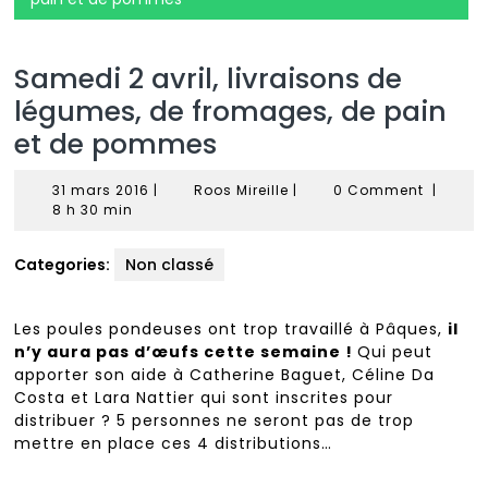
Samedi 2 avril, livraisons de
légumes, de fromages, de pain
et de pommes
31
Roos
31 mars 2016
|
Roos Mireille
|
0 Comment
|
mars
Mireille
8 h 30 min
2016
Categories:
Non classé
Les poules pondeuses ont trop travaillé à Pâques,
il
n’y aura pas d’œufs cette semaine !
Qui peut
apporter son aide à Catherine Baguet, Céline Da
Costa et Lara Nattier qui sont inscrites pour
distribuer ? 5 personnes ne seront pas de trop
mettre en place ces 4 distributions…