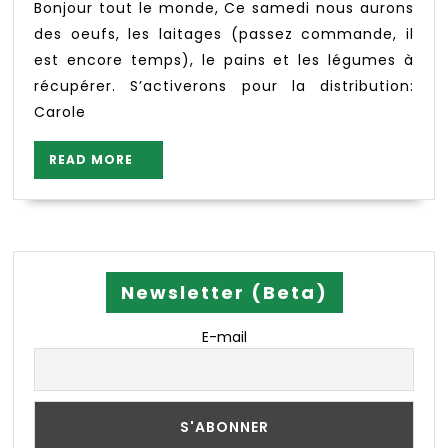
laitages
Bonjour tout le monde, Ce samedi nous aurons
(passez
des oeufs, les laitages (passez commande, il
commande)
est encore temps), le pains et les légumes à
pains,
récupérer. S’activerons pour la distribution:
légumes
Carole
READ
READ MORE
MORE
Newsletter (Beta)
E-mail