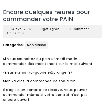
Encore quelques heures pour
commander votre PAIN
14
Ligot
14 avril 2016
|
Ligot Agnes
|
0 Comment
|
avril
Agnes
14 h 02 min
2016
Categories:
Non classé
Si vous souhaitez du pain Samedi matin
commandez dès maintenant sur le mail suivant:
<neuner.monika-gabriele@orange.fr>
Monika clos la commande ce soir à 21h.
Il s’agit d’un compte de réserve, vous pouvez
commander même si votre contrat n’est pas
encore ouvert.