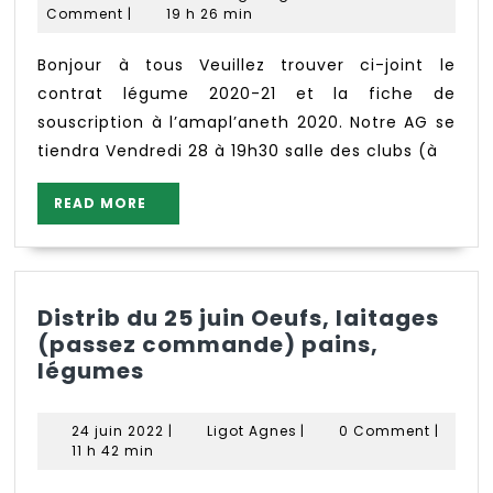
fiche
février
Agnes
Comment
|
19 h 26 min
adhésion
2020
2020+
Bonjour à tous Veuillez trouver ci-joint le
contrat
contrat légume 2020-21 et la fiche de
légume
souscription à l’amapl’aneth 2020. Notre AG se
20-
tiendra Vendredi 28 à 19h30 salle des clubs (à
21
READ
READ MORE
MORE
Distrib du 25 juin Oeufs, laitages
(passez commande) pains,
Distrib
légumes
du
25
24
Ligot
24 juin 2022
|
Ligot Agnes
|
0 Comment
|
juin
juin
Agnes
11 h 42 min
Oeufs,
2022