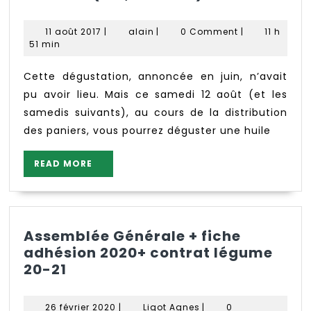
d’huile
d’olive
11
alain
11 août 2017
|
alain
|
0 Comment
|
11 h
crétoise
août
51 min
2017
(bio,
bien
Cette dégustation, annoncée en juin, n’avait
sûr)
pu avoir lieu. Mais ce samedi 12 août (et les
samedis suivants), au cours de la distribution
des paniers, vous pourrez déguster une huile
READ
READ MORE
MORE
Assemblée Générale + fiche
adhésion 2020+ contrat légume
Assemblée
20-21
Générale
+
26
Ligot
26 février 2020
|
Ligot Agnes
|
0