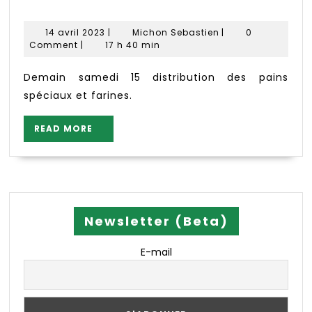
des
pains
14
Michon
14 avril 2023
|
Michon Sebastien
|
0
spéciaux
avril
Sebastien
Comment
|
17 h 40 min
et
2023
farines.
Demain samedi 15 distribution des pains
spéciaux et farines.
READ
READ MORE
MORE
Newsletter (Beta)
E-mail