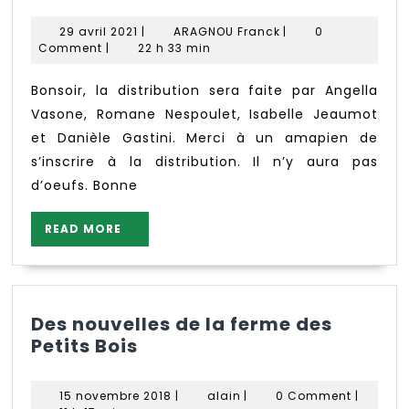
du
1er
29
ARAGNOU
29 avril 2021
|
ARAGNOU Franck
|
0
mai
avril
Franck
Comment
|
22 h 33 min
2021
Bonsoir, la distribution sera faite par Angella
Vasone, Romane Nespoulet, Isabelle Jeaumot
et Danièle Gastini. Merci à un amapien de
s’inscrire à la distribution. Il n’y aura pas
d’oeufs. Bonne
READ
READ MORE
MORE
Des nouvelles de la ferme des
Des
Petits Bois
nouvelles
de
15
alain
15 novembre 2018
|
alain
|
0 Comment
|