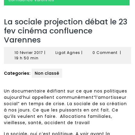
La sociale projection débat le 23
fev cinéma confluence
Varennes
10
Ligot
10 février 2017
|
Ligot Agnes
|
0 Comment
|
février
Agnes
19 h 50 min
2017
Categories:
Non classé
Un documentaire édifiant sur ce que nos politiques
aujourd’hui appellent communément”l’amortisseur
social” en temps de crise. La sociale de sa création
à nos jours. Ce que les puissants en ont fait. Ce
qu’ils veulent en faire. Allocations familiales,
vieillesse, santé, accident de travail
La sociale, oui c’est politique. A voir avant la