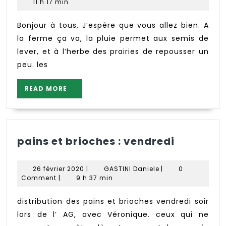
la
novembre
11 h 17 min
ferme
2018
des
Bonjour à tous, J’espère que vous allez bien. A
Petits
la ferme ça va, la pluie permet aux semis de
Bois
lever, et à l’herbe des prairies de repousser un
peu. les
READ
READ MORE
MORE
pains
pains et brioches : vendredi
et
brioches
26
GASTINI
26 février 2020
|
GASTINI Daniele
|
0
:
février
Daniele
Comment
|
9 h 37 min
2020
vendredi
distribution des pains et brioches vendredi soir
lors de l’ AG, avec Véronique. ceux qui ne