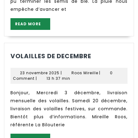
pu terminer les semis de blé. La pluie nous
empêche d’avancer et
READ
READ MORE
MORE
VOLAILLES
VOLAILLES DE DECEMBRE
DE
DECEMBRE
23
Roos
23 novembre 2025
|
Roos Mireille
|
0
novembre
Mireille
Comment
|
13 h 37 min
2025
Bonjour, Mercredi 3 décembre, livraison
mensuelle des volailles. Samedi 20 décembre,
livraison des volailles festives, sur commande.
Bientôt plus d’informations. Mireille Roos,
référente La Bilouterie