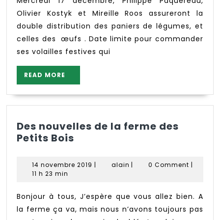
51
Mercredi 17 décembre, Philippe Paquereau,
Olivier Kostyk et Mireille Roos assureront la
double distribution des paniers de légumes, et
celles des œufs . Date limite pour commander
ses volailles festives qui
READ
READ MORE
MORE
Des nouvelles de la ferme des
Des
Petits Bois
nouvelles
de
14
alain
14 novembre 2019
|
alain
|
0 Comment
|
la
novembre
11 h 23 min
ferme
2019
des
Bonjour à tous, J’espère que vous allez bien. A
Petits
la ferme ça va, mais nous n’avons toujours pas
Bois