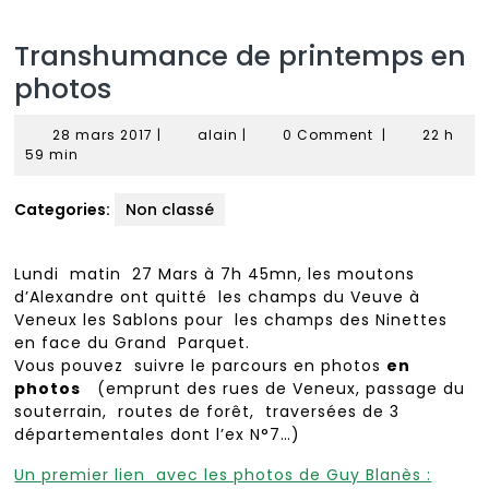
Transhumance de printemps en
photos
28
alain
28 mars 2017
|
alain
|
0 Comment
|
22 h
mars
59 min
2017
Categories:
Non classé
Lundi matin 27 Mars à 7h 45mn, les moutons
d’Alexandre ont quitté les champs du Veuve à
Veneux les Sablons pour les champs des Ninettes
en face du Grand Parquet.
Vous pouvez suivre le parcours en photos
en
photos
(emprunt des rues de Veneux, passage du
souterrain, routes de forêt, traversées de 3
départementales dont l’ex N°7…)
Un premier lien avec les photos de Guy Blanès :