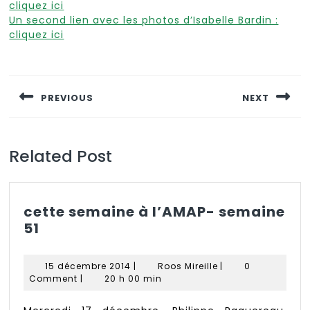
cliquez ici
Un second lien avec les photos d’Isabelle Bardin :
cliquez ici
Navigation
de
PREVIOUS
NEXT
l’article
Previous
Next
post:
post:
Related Post
cette semaine à l’AMAP- semaine
cette
51
semaine
à
15
Roos
15 décembre 2014
|
Roos Mireille
|
0
l’AMAP-
décembre
Mireille
Comment
|
20 h 00 min
semaine
2014