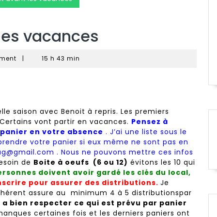
 les vacances
ment
|
15 h 43 min
lle saison avec Benoit à repris. Les premiers
 Certains vont partir en vacances.
Pensez à
 panier en votre absence
.
J’ai une liste sous le
prendre votre panier si eux même ne sont pas en
tag@gmail.com . Nous ne pouvons mettre ces infos
besoin de
Boite à oeufs (6 ou 12)
évitons les 10 qui
rsonnes doivent avoir gardé les clés du local,
nscrire pour assurer des distributions.
Je
adhérent assure au minimum 4 à 5 distributionspar
s a bien respecter ce qui est prévu par panier
nques certaines fois et les derniers paniers ont