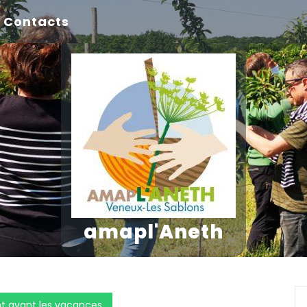
Contacts
amapl'Aneth
nt avant les vacances