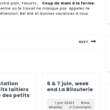
 votre pain, Yaourts….
Coup de main à la ferme:
 ferme où le travail ne manque pas. Appelez-le
réhension. Bel été et bonnes vacances à tous.
NEXT
Next
post:
tation
6 & 7 juin, week
6
ts laitiers
end La Bilouterie
&
 des petits
égustation
7
1
1 juin 2020
|
Roos
roduits
juin,
Roos
juin
Mireille
|
0 Comment
|