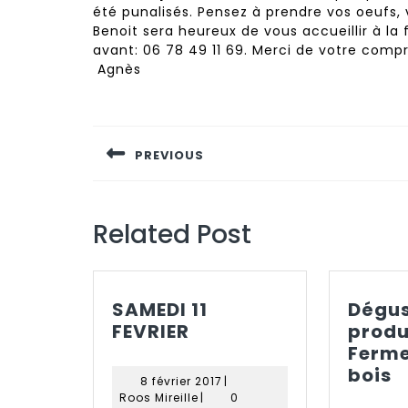
été punalisés. Pensez à prendre vos oeufs,
Benoit sera heureux de vous accueillir à la
avant: 06 78 49 11 69. Merci de votre comp
Agnès
Navigation
de
PREVIOUS
l’article
Previous
post:
Related Post
SAMEDI 11
Dégus
SAMEDI
FEVRIER
produi
11
Ferme
FEVRIER
D
bois
8
8 février 2017
|
p
Roos
février
Roos Mireille
|
0