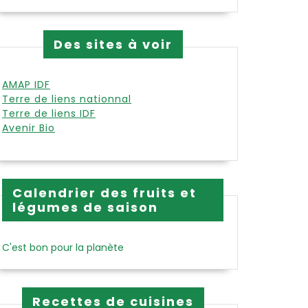
Des sites à voir
erie
AMAP IDF
Terre de liens nationnal
Terre de liens IDF
Avenir Bio
Calendrier des fruits et
légumes de saison
C'est bon pour la planète
Recettes de cuisines