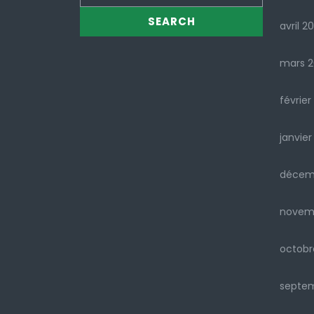
avril 2
mars 
février
janvier
décem
novem
octobr
septe