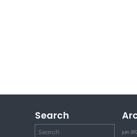
Search
Ar
Search
juin 20
for: