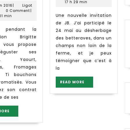
aitiers
Mireille
2020
week
17 h 29 min
17
in 2016
|
Ligot
erme
end
got
juin
0 Comment
|
Une nouvelle invitation
es
gnes
2016
La
01 min
etits
de JB. J’ai participé le
Bilout
ois
24 mai au désherbage
ution Brigitte
des betteraves, dans un
h vous propose
champs non loin de la
guster ses
ferme, et je peux
its. Yaourt,
témoigner que c’est à
lles, Fromages
la
et Ti bouchons
romatisés. Vous
READ
READ MORE
MORE
ez son contrat
te de ses
READ
MORE
MORE