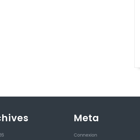
chives
Meta
26
Connexion