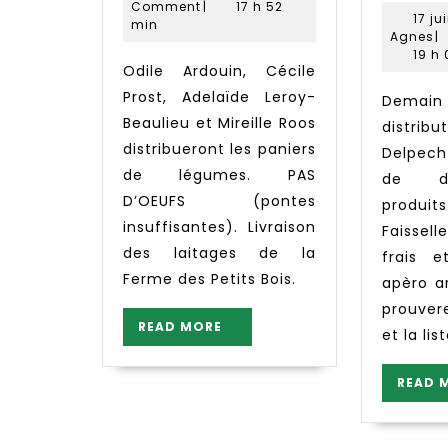
Mireille
2017
l
Comment
|
17 h 52
17 ju
min
F
Li
Agnes
|
d
A
19 h 
Odile Ardouin, Cécile
p
Prost, Adelaïde Leroy-
Demain pendant la
b
Beaulieu et Mireille Roos
distrib
distribueront les paniers
Delpec
de légumes. PAS
de dé
D’OEUFS (pontes
produ
insuffisantes). Livraison
Faisse
des laitages de la
frais 
Ferme des Petits Bois.
apèro a
prouver
READ
READ MORE
et la lis
MORE
READ 