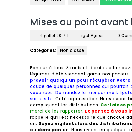
Mises au point avant
6
Ligot
6 juillet 2017
|
Ligot Agnes
|
0 Com
juillet
Agnes
2017
Categories:
Non classé
Bonjour à tous. 3 mois et demi que la nouve
légumes d’été viennent garnir nos paniers.
prévoir quelqu’un pour récupérer votre
coude de quelques personnes qui pourrait 
vacances. Demandez la moi par mail: ligo
sur le site.
Coté organisation: Nous avons 
compliquent les distributions.
Certaines pe
merci de les rapporter.
Et pensez à vous i
rappelle qu’il est nécessaire que chaque 
an.
Soyez vigilants lors des distribution
ou demi panier.
Nous avons eu quelques ma