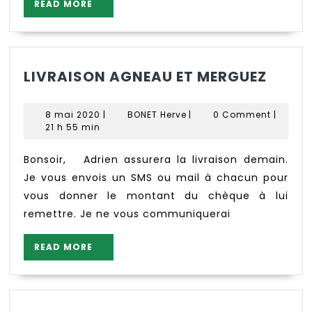
READ
READ MORE
MORE
LIVRA
LIVRAISON AGNEAU ET MERGUEZ
AGNE
ET
8
BONET
8 mai 2020
|
BONET Herve
|
0 Comment
|
MERG
mai
Herve
21 h 55 min
2020
Bonsoir, Adrien assurera la livraison demain.
Je vous envois un SMS ou mail à chacun pour
vous donner le montant du chèque à lui
remettre. Je ne vous communiquerai
READ
READ MORE
MORE