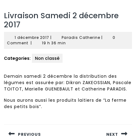
Livraison Samedi 2 décembre
2017
1
Paradis
1 décembre 2017
|
Paradis Catherine
|
0
décembre
Catherine
Comment
|
19 h 36 min
2017
Categories:
Non classé
Demain samedi 2 décembre la distribution des
légumes est assurée par: Dikran ZAKEOSSIAN, Pascale
TOITOT, Marielle GUENEBAULT et Catherine PARADIS.
Nous aurons aussi les produits laitiers de “La ferme
des petits bois”.
Navigation
de
PREVIOUS
NEXT