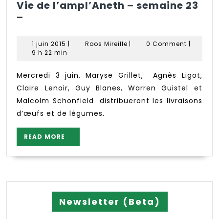
Vie de l’ampl’Aneth – semaine 23
Vie
–
de
l’ampl’Aneth
1
Roos
1 juin 2015
|
Roos Mireille
|
0 Comment
|
–
juin
Mireille
9 h 22 min
semaine
2015
23
Mercredi 3 juin, Maryse Grillet, Agnès Ligot,
–
Claire Lenoir, Guy Blanes, Warren Guistel et
Malcolm Schonfield distribueront les livraisons
d’œufs et de légumes.
READ
READ MORE
MORE
Newsletter (Beta)