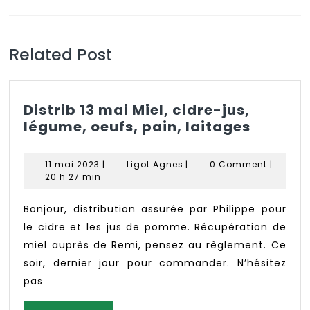
l’article
Previous
Next
post:
post:
Related Post
Distrib 13 mai Miel, cidre-jus,
Distrib
légume, oeufs, pain, laitages
13
mai
11
Ligot
11 mai 2023
|
Ligot Agnes
|
0 Comment
|
Miel,
mai
Agnes
20 h 27 min
2023
cidre-
jus,
Bonjour, distribution assurée par Philippe pour
légume
le cidre et les jus de pomme. Récupération de
oeufs,
miel auprès de Remi, pensez au règlement. Ce
pain,
soir, dernier jour pour commander. N’hésitez
laitage
pas