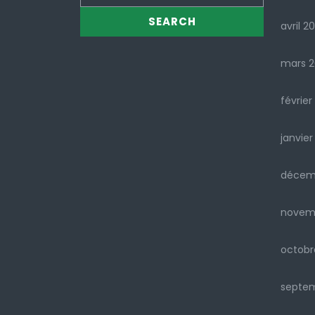
avril 2
mars 
février
janvier
décem
novem
octobr
septe