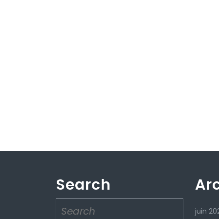
Search
Ar
Search
juin 20
for: