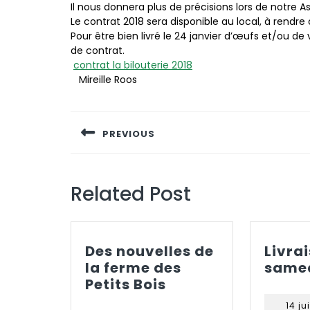
Il nous donnera plus de précisions lors de notre 
Le contrat 2018 sera disponible au local, à rendre
Pour être bien livré le 24 janvier d’œufs et/ou de 
de contrat.
contrat la bilouterie 2018
Mireille Roos
Navigation
de
PREVIOUS
l’article
Previous
post:
Related Post
Des nouvelles de
Livra
la ferme des
samed
Des
Petits Bois
nouvelles
14 ju