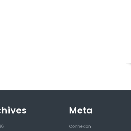
chives
Meta
26
Connexion