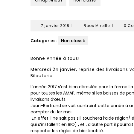
amapl'Aneth
Non classé
7
Roos
7 janvier 2018
|
Roos Mireille
|
0 C
janvier
Mireille
2018
Categories:
Non classé
Bonne Année à tous!
Mercredi 24 janvier, reprise des livraisons 
Bilouterie.
L’année 2017 s’est bien déroulée pour la ferme La B
pour toutes les AMAP, même si les baisses de pon
livraisons d’œufs.
Jean-Bertrand se voit contraint cette année à u
compter du 1er mai.
En effet il ne sait pas s’il touchera l’aide régio
qui s’installent en BIO) , et , d’autre part il pou
respecter les règles de biosécutité.