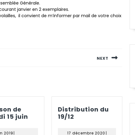
Assemblée Générale.
 courant janvier en 2 exemplaires.
volailles, il convient de m’informer par mail de votre choix
NEXT
Next
post:
ison de
Distribution du
Livraison
Distribution
i 15 juin
19/12
de
du
samedi
19/12
14
17
in 2019
|
17 décembre 2020
|