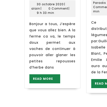
de
Paradis
30
30 octobre 2020
|
la
Comme
alain
octobre
alain
|
0 Comment
|
min
ferme
2020
9 h 33 min
des
Ce samedi la
Bonjour a tous, J’espère
Petits
distr
que vous allez bien. A la
Bois
légume
ferme ca va, le temps
par:Gui
doux permet aux
Isabell
vaches de continuer à
Blant, P
pouvoir aller glaner les
Emilie 
petites repousses
aura au
d’herbe dans
de la Fe
READ
READ MORE
MORE
READ 