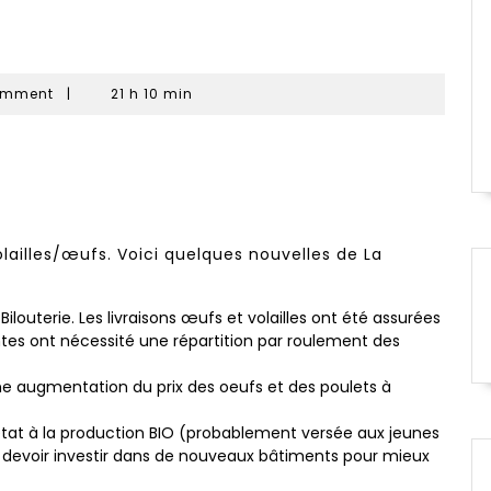
omment
|
21 h 10 min
volailles/œufs. Voici quelques nouvelles de La
ilouterie. Les livraisons œufs et volailles ont été assurées
tes ont nécessité une répartition par roulement des
ne augmentation du prix des oeufs et des poulets à
n/ état à la production BIO (probablement versée aux jeunes
rrait devoir investir dans de nouveaux bâtiments pour mieux