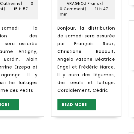
15
juin
Paradis
ARAGNOU
décembre
 Catherine
|
0
ARAGNOU Franck
|
2019
Catherine
juin
Franck
2020
nt
|
15 h 57
0 Comment
|
11 h 47
min
Bonjour, la distribution
ibution des
de samedi sera assurée
s sera assurée
par François Roux,
llaume Antigny,
Christiane Babault,
e Bardin, Alain
Angela Vasone, Béatrice
errine Erzepa et
Engel et Frédéric Narce.
Lagrange. Il y
Il y aura des légumes,
ssi les laitages
des oeufs et laitage.
rme des Petits
Cordialement, Cédric
READ
READ
MORE
READ MORE
MORE
MORE