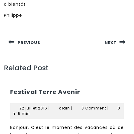
à bientôt
Philippe
Navigation
de
PREVIOUS
NEXT
l’article
Previous
Next
post:
post:
Related Post
Festival
Festival Terre Avenir
Terre
Avenir
22
alain
22 juillet 2016
|
alain
|
0 Comment
|
0
juillet
h 15 min
2016
Bonjour, C’est le moment des vacances où de