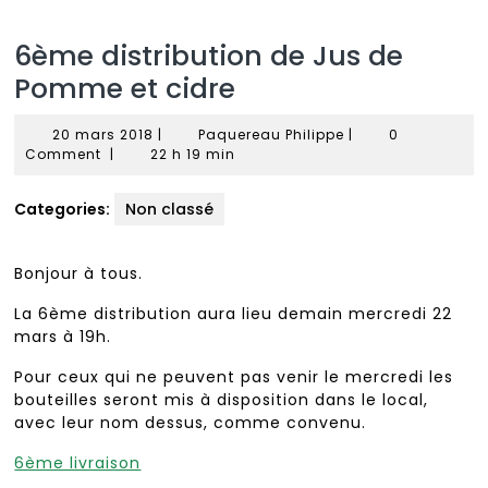
6ème distribution de Jus de
Pomme et cidre
20
Paquereau
20 mars 2018
|
Paquereau Philippe
|
0
mars
Philippe
Comment
|
22 h 19 min
2018
Categories:
Non classé
Bonjour à tous.
La 6ème distribution aura lieu demain mercredi 22
mars à 19h.
Pour ceux qui ne peuvent pas venir le mercredi les
bouteilles seront mis à disposition dans le local,
avec leur nom dessus, comme convenu.
6ème livraison