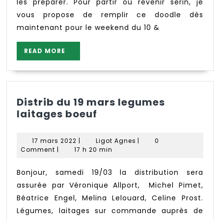
les préparer. Pour partir où revenir serin, je
vous propose de remplir ce doodle dès
maintenant pour le weekend du 10 &
READ
READ MORE
MORE
Distrib du 19 mars legumes
Distrib
laitages boeuf
du
19
17
Ligot
17 mars 2022
|
Ligot Agnes
|
0
mars
mars
Agnes
Comment
|
17 h 20 min
2022
legumes
laitages
Bonjour, samedi 19/03 la distribution sera
boeuf
assurée par Véronique Allport, Michel Pimet,
Béatrice Engel, Melina Lelouard, Celine Prost.
Légumes, laitages sur commande auprès de