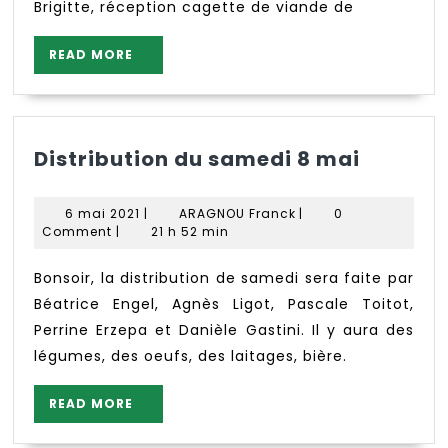
Brigitte, réception cagette de viande de
READ
READ MORE
MORE
Distrib
Distribution du samedi 8 mai
du
samedi
6
ARAGNOU
6 mai 2021
|
ARAGNOU Franck
|
0
8
mai
Franck
Comment
|
21 h 52 min
2021
mai
Bonsoir, la distribution de samedi sera faite par
Béatrice Engel, Agnès Ligot, Pascale Toitot,
Perrine Erzepa et Danièle Gastini. Il y aura des
légumes, des oeufs, des laitages, bière.
READ
READ MORE
MORE