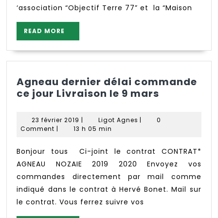
2,
‘association “Objectif Terre 77” et la “Maison
3
et
READ
READ MORE
4
MORE
octobre
Agneau dernier délai commande
Agneau
ce jour Livraison le 9 mars
dernier
délai
23
Ligot
23 février 2019
|
Ligot Agnes
|
0
command
février
Agnes
Comment
|
13 h 05 min
2019
ce
jour
Bonjour tous Ci-joint le contrat CONTRAT*
Livraison
AGNEAU NOZAIE 2019 2020 Envoyez vos
le
commandes directement par mail comme
9
indiqué dans le contrat à Hervé Bonet. Mail sur
mars
le contrat. Vous ferrez suivre vos