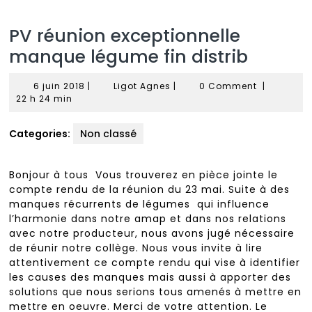
PV réunion exceptionnelle
manque légume fin distrib
6
Ligot
6 juin 2018
|
Ligot Agnes
|
0 Comment
|
juin
Agnes
22 h 24 min
2018
Categories:
Non classé
Bonjour à tous Vous trouverez en pièce jointe le
compte rendu de la réunion du 23 mai. Suite à des
manques récurrents de légumes qui influence
l’harmonie dans notre amap et dans nos relations
avec notre producteur, nous avons jugé nécessaire
de réunir notre collège. Nous vous invite à lire
attentivement ce compte rendu qui vise à identifier
les causes des manques mais aussi à apporter des
solutions que nous serions tous amenés à mettre en
mettre en oeuvre. Merci de votre attention. Le