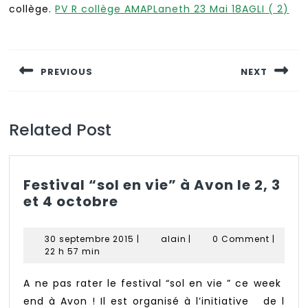
collège.
PV R collège AMAPLaneth 23 Mai 18AGLI ( 2)
Navigation
de
PREVIOUS
NEXT
l’article
Previous
Next
post:
post:
Related Post
Festival “sol en vie” à Avon le 2, 3
Festival
et 4 octobre
“sol
en
30
alain
30 septembre 2015
|
alain
|
0 Comment
|
vie”
septembre
22 h 57 min
à
2015
Avon
A ne pas rater le festival “sol en vie ” ce week
le
end à Avon ! Il est organisé à l’initiative de l