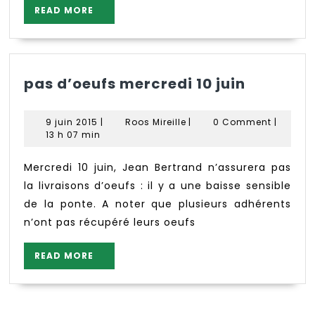
READ
READ MORE
MORE
pas
pas d’oeufs mercredi 10 juin
d’oeufs
mercred
9
Roos
9 juin 2015
|
Roos Mireille
|
0 Comment
|
10
juin
Mireille
13 h 07 min
2015
juin
Mercredi 10 juin, Jean Bertrand n’assurera pas
la livraisons d’oeufs : il y a une baisse sensible
de la ponte. A noter que plusieurs adhérents
n’ont pas récupéré leurs oeufs
READ
READ MORE
MORE