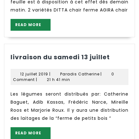
feuille est à disposition à cet effet dès demain
matin. 2 variétés DITTA chair ferme AGIRA chair
READ
READ MORE
MORE
livraiso
livraison du samedi 13 juillet
du
samedi
12
Paradis
12 juillet 2019
|
Paradis Catherine
|
0
13
juillet
Catherine
Comment
|
21 h 41 min
2019
juillet
Les légumes seront distribués par: Catherine
Baguet, Adib Kassas, Frédéric Narce, Mireille
Roos et Marjorie Roux. Il y aura une distribution
des laitages de la “ferme de petits bois ”
READ
READ MORE
MORE