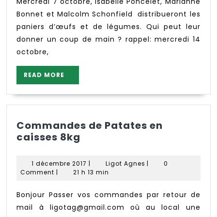
41
Mercredi 7 octobre, Isabelle Poncelet, Marianne
Bonnet et Malcolm Schonfield distribueront les
paniers d’œufs et de légumes. Qui peut leur
donner un coup de main ? rappel: mercredi 14
octobre,
READ
READ MORE
MORE
Commandes de Patates en
Commandes
caisses 8kg
de
Patates
1
Ligot
1 décembre 2017
|
Ligot Agnes
|
0
en
décembre
Agnes
Comment
|
21 h 13 min
caisses
2017
8kg
Bonjour Passer vos commandes par retour de
mail à ligotag@gmail.com où au local une