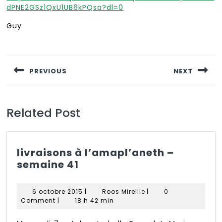
dPNE2GSz1QxU1UB6kPQsa?dl=0
Guy
Navigation
de
PREVIOUS
NEXT
l’article
Previous
Next
post:
post:
Related Post
livraisons à l’amapl’aneth –
livraisons
semaine 41
à
l’amapl’aneth
6
Roos
6 octobre 2015
|
Roos Mireille
|
0
–
octobre
Mireille
Comment
|
18 h 42 min
semaine
2015