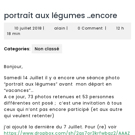
portrait aux légumes ..encore
10
alain
10 juillet 2018
|
alain
|
0 Comment
|
12 h
juillet
18 min
2018
Categories:
Non classé
Bonjour,
Samedi 14 Juillet il y a encore une séance photo
“portrait aux légumes” avant mon départ en
“vacances”…
A ce jour, 73 photos retenues et 53 personnes
différentes ont posé ; c’est une invitation à tous
ceux qui n’ont pas encore participé (et aux autre
qui veulent retenter)
j’ai ajouté la dernière du 7 Juillet. Pour (re) voir
https://www.dropbox.com/sh/2qs7or3krfwbqz2/AAAZ