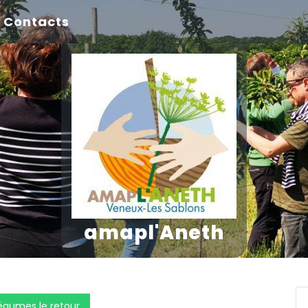
Contacts
amapl'Aneth
légumes le retour