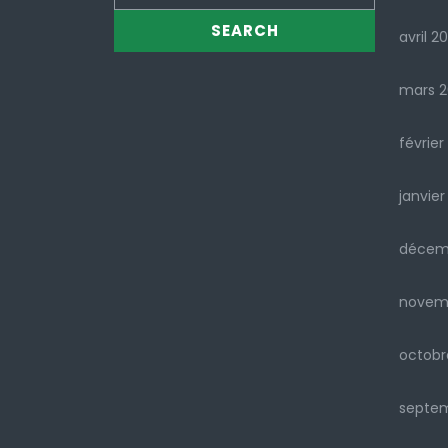
avril 2
mars 
février
janvier
décem
novem
octobr
septe