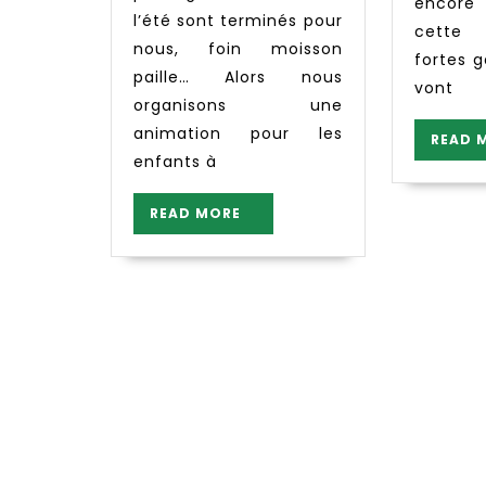
Bois
encore
l’été sont terminés pour
cette 
nous, foin moisson
fortes 
paille… Alors nous
vont
organisons une
animation pour les
READ 
enfants à
READ
READ MORE
MORE