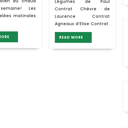
 bien au chaud
Légumes de Paul
semaine! Les
Contrat Chèvre de
gelées matinales
Laurence Contrat
Agneaux d’Elise Contrat
READ
MORE
READ
READ MORE
MORE
MORE