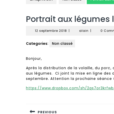
Portrait aux légumes l
12
alain
12 septembre 2018
|
alain
|
0 Com
septembre
2018
Categories:
Non classé
Bonjour,
Après la distribution de la volaille, du porc
aux légumes. Ci joint la mise en ligne des 
septembre. Attention la prochaine séance (
https://www.dropbox.com/sh/2qs7or3krfw
Navigation
de
PREVIOUS