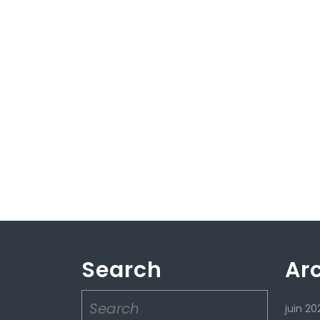
Search
Ar
Search
juin 20
for: