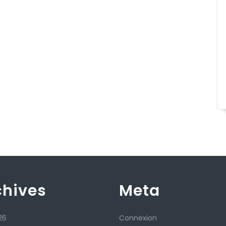
chives
Meta
26
Connexion