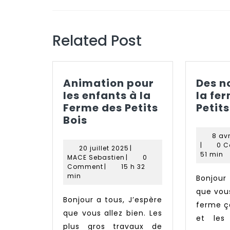
l’article
Previous
post:
Related Post
Animation pour
Des n
les enfants à la
la fe
Ferme des Petits
Petits
Animation
Bois
pour
8 avr
les
|
0 
20
20 juillet 2025
|
enfants
51 min
MACE
juillet
MACE Sebastien
|
0
à
Sebastien
2025
Comment
|
15 h 32
min
Bonjour a tous, j’espère
la
Ferme
que vous
Bonjour a tous, J’espère
des
ferme ç
que vous allez bien. Les
Petits
et les
plus gros travaux de