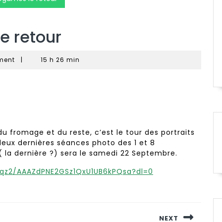
e retour
ment
|
15 h 26 min
, du fromage et du reste, c’est le tour des portraits
deux dernières séances photo des 1 et 8
 la dernière ?) sera le samedi 22 Septembre.
bqz2/AAAZdPNE2GSz1QxU1UB6kPQsa?dl=0
NEXT