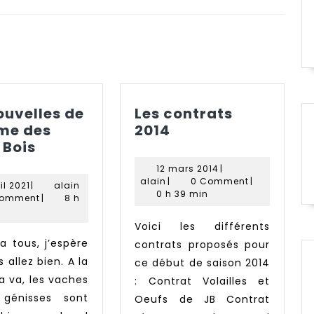
Next
post:
ouvelles de
Les contrats
Les
rme des
2014
Des
contrats
 Bois
nouvelles
2014
12
12 mars 2014
|
de
alain
mars
alain
|
0 Comment
|
8
alain
il 2021
|
alain
la
2014
0 h 39 min
avril
Comment
|
8 h
2021
ferme
Voici les différents
des
Petits
contrats proposés pour
 allez bien. A la
Bois
ce début de saison 2014
a va, les vaches
: Contrat Volailles et
 génisses sont
Oeufs de JB Contrat