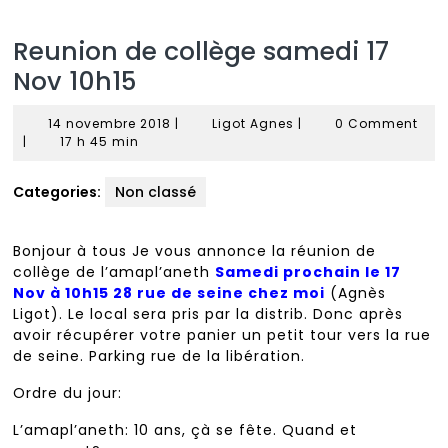
Reunion de collège samedi 17
Nov 10h15
14
Ligot
14 novembre 2018
|
Ligot Agnes
|
0 Comment
novembre
Agnes
|
17 h 45 min
2018
Categories:
Non classé
Bonjour à tous Je vous annonce la réunion de
collège de l’amapl’aneth
Samedi prochain le 17
Nov à 10h15 28 rue de seine chez moi
(Agnès
Ligot). Le local sera pris par la distrib. Donc après
avoir récupérer votre panier un petit tour vers la rue
de seine. Parking rue de la libération.
Ordre du jour:
L’amapl’aneth: 10 ans, çà se fête. Quand et