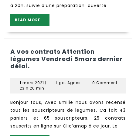
à 20h, suivie d’une préparation ouverte
READ
READ MORE
MORE
A vos contrats Attention
légumes Vendredi 5mars dernier
A
délai.
vos
contrats
1
Ligot
1 mars 2021
|
Ligot Agnes
|
0 Comment
|
Attention
mars
Agnes
23 h 26 min
légumes
2021
Vendredi
Bonjour tous, Avec Emilie nous avons recensé
5mars
tout les souscripteurs de légumes. Ca fait 43
dernier
paniers et 65 souscripteurs. 25 contrats
délai.
souscrits en ligne sur Clic’amap à ce jour. Le