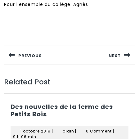
Pour l’ensemble du collège. Agnès
Navigation
de
PREVIOUS
NEXT
l’article
Previous
Next
post:
post:
Related Post
Des nouvelles de la ferme des
Des
Petits Bois
nouvelles
de
1
alain
1 octobre 2019
|
alain
|
0 Comment
|
la
octobre
9 h 06 min