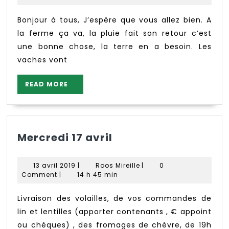
ferme
2019
des
Bonjour à tous, J’espère que vous allez bien. A
Petits
la ferme ça va, la pluie fait son retour c’est
Bois
une bonne chose, la terre en a besoin. Les
vaches vont
READ
READ MORE
MORE
Mercredi
Mercredi 17 avril
17
avril
13
Roos
13 avril 2019
|
Roos Mireille
|
0
avril
Mireille
Comment
|
14 h 45 min
2019
Livraison des volailles, de vos commandes de
lin et lentilles (apporter contenants , € appoint
ou chèques) , des fromages de chèvre, de 19h