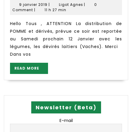
dist
9
Ligot
9 janvier 2019
|
Ligot Agnes
|
0
POM
janvier
Agnes
Comment
|
11 h 27 min
2019
et
déri
Hello Tous , ATTENTION La distribution de
Sam
POMME et dérivés, prévue ce soir est reportée
12
au Samedi prochain 12 Janvier avec les
Jan
légumes, les dévirés laitiers (Vaches). Merci
Dans vos
READ
READ MORE
MORE
Newsletter (Beta)
E-mail