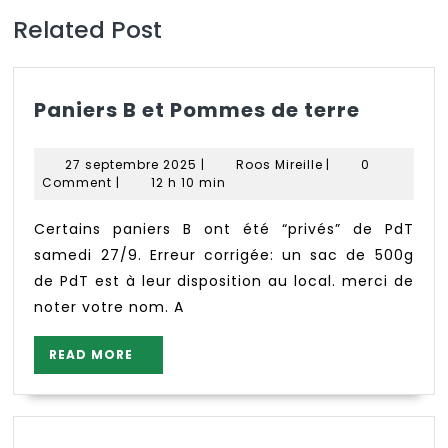
Related Post
Paniers
Paniers B et Pommes de terre
B
et
27
Roos
27 septembre 2025
|
Roos Mireille
|
0
Pomme
septembre
Mireille
Comment
|
12 h 10 min
2025
de
terre
Certains paniers B ont été “privés” de PdT
samedi 27/9. Erreur corrigée: un sac de 500g
de PdT est à leur disposition au local. merci de
noter votre nom. A
READ
READ MORE
MORE