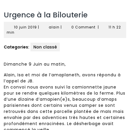
Urgence à la Bilouterie
10
alain
10 juin 2019
|
alain
|
0 Comment
|
11 h 22
juin
min
2019
Categories:
Non classé
Dimanche 9 Juin au matin,
Alain, Isa et moi de l’amaplaneth, avons répondu à
l’appel de JB.
En convoi nous avons suivi la camionnette jaune
pour se rendre quelques kilomètres de la ferme. Plus
d’une dizaine d’amapien(e)s, beaucoup d’amaps
parisiennes dont certains venus camper se sont
retrouvés dans cette parcelle plantée de maIs mais
envahie par des adventices très hautes et certaines
profondément enracinées. Le désherbage avait
commencé la veille.