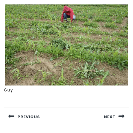
Guy
Navigation
de
PREVIOUS
NEXT
l’article
Previous
Next
post:
post: