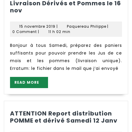
Livraison Dérivés et Pommes le 16
Livraison
nov
Dérivés
et
15
Paquereau
15 novembre 2019
|
Paquereau Philippe
|
Pommes
novembre
Philippe
0 Comment
|
11 h 02 min
le
2019
16
Bonjour à tous Samedi, préparez des paniers
nov
suffisants pour pouvoir prendre les Jus de ce
mois et les pommes (livraison unique).
Erratum: le fichier dans le mail que j’ai envoyé
READ
READ MORE
MORE
ATTENTION Report distribution
ATT
POMME et dérivé Samedi 12 Janv
Rep