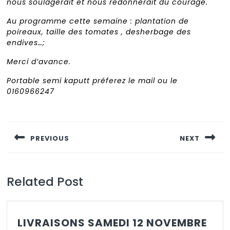
nous soulagerait et nous redonnerait du courage.
Au programme cette semaine : plantation de
poireaux, taille des tomates , desherbage des
endives…;
Merci d’avance.
Portable semi kaputt préferez le mail ou le
0160966247
Navigation
de
PREVIOUS
NEXT
l’article
Previous
Next
post:
post:
Related Post
LIV
LIVRAISONS SAMEDI 12 NOVEMBRE