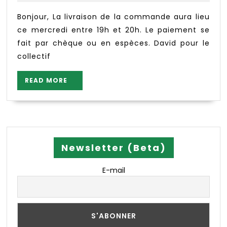
David
Cochon,
2025
et
chevreau,
Bonjour, La livraison de la commande aura lieu
Stephanie
terrines
ce mercredi entre 19h et 20h. Le paiement se
et
fait par chèque ou en espèces. David pour le
huiles
collectif
La
Bilouterie
READ
READ MORE
MORE
Newsletter (Beta)
E-mail