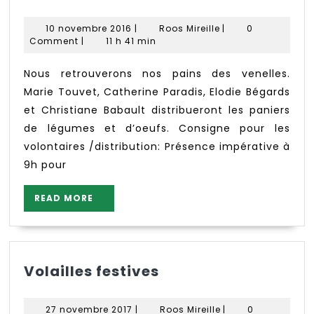
SAM
12
10
Roos
10 novembre 2016
|
Roos Mireille
|
0
NOV
novembre
Mireille
Comment
|
11 h 41 min
2016
Nous retrouverons nos pains des venelles.
Marie Touvet, Catherine Paradis, Elodie Bégards
et Christiane Babault distribueront les paniers
de légumes et d’oeufs. Consigne pour les
volontaires /distribution: Présence impérative à
9h pour
READ
READ MORE
MORE
Volailles
Volailles festives
festives
27
Roos
27 novembre 2017
|
Roos Mireille
|
0