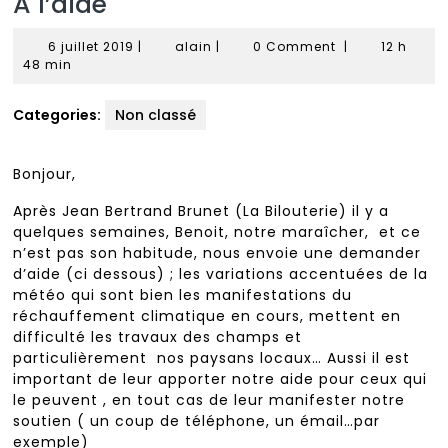
A l’aide
6
alain
6 juillet 2019
|
alain
|
0 Comment
|
12 h
juillet
48 min
2019
Categories:
Non classé
Bonjour,
Après Jean Bertrand Brunet (La Bilouterie) il y a
quelques semaines, Benoit, notre maraîcher, et ce
n’est pas son habitude, nous envoie une demander
d’aide (ci dessous) ; les variations accentuées de la
météo qui sont bien les manifestations du
réchauffement climatique en cours, mettent en
difficulté les travaux des champs et
particulièrement nos paysans locaux… Aussi il est
important de leur apporter notre aide pour ceux qui
le peuvent , en tout cas de leur manifester notre
soutien ( un coup de téléphone, un émail…par
exemple)