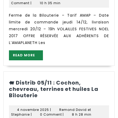
novembre
Mireille
Comment
|
10 h 35 min
2017
Ferme de la Bilouterie – Tarif AMAP – Date
limite de commande jeudi 14/12, livraison
mercredi 20/12 – 19h VOLAILLES FESTIVES NOEL
2017 OFFRE RÉSERVÉE AUX ADHÉRENTS DE
L’AMAPLANETH Les
READ
READ MORE
MORE
🐖 Distrib 05/11 : Cochon,
chevreau, terrines et huiles La
🐖
Bilouterie
Distrib
05/11
4
4 novembre 2025
|
Remond David et
:
Remond
novembre
Stephanie
|
0 Comment
|
8 h 28 min