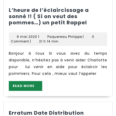
L’heure de l’éclaircissage a
sonné !! ( Si on veut des
L’heure
pommes…) un petit Rappel
de
l’éclairc
6
Paquereau
6 mai 2020
|
Paquereau Philippe
|
0
a
mai
Philippe
Comment
|
21 h 14 min
2020
sonné !!
(
Bonjour à tous Si vous avez du temps
Si
disponible, n’hésitez pas à venir aider Charlotte
on
pour lui venir en aide pour éclaircir les
veut
pommiers. Pour cela , mieux vaut l’appeler
des
pommes…
READ
READ MORE
un
MORE
petit
Rappel
Erratum Date Distribution