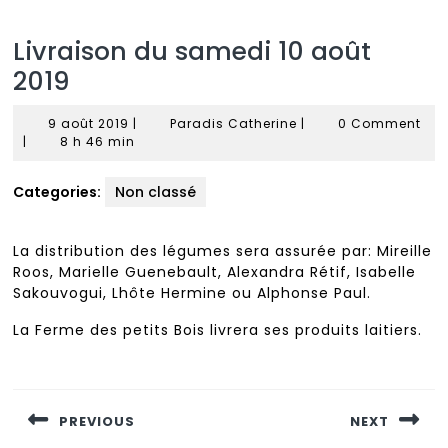
Livraison du samedi 10 août
2019
9
Paradis
9 août 2019
|
Paradis Catherine
|
0 Comment
août
Catherine
|
8 h 46 min
2019
Categories:
Non classé
La distribution des légumes sera assurée par: Mireille
Roos, Marielle Guenebault, Alexandra Rétif, Isabelle
Sakouvogui, Lhôte Hermine ou Alphonse Paul.
La Ferme des petits Bois livrera ses produits laitiers.
Navigation
de
PREVIOUS
NEXT
l’article