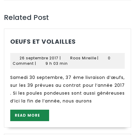
Previous
Next
post:
post:
Related Post
OEUFS
OEUFS ET VOLAILLES
ET
VOLAILLES
26
Roos
26 septembre 2017
|
Roos Mireille
|
0
septembre
Mireille
Comment
|
9 h 03 min
2017
Samedi 30 septembre, 37 ème livraison d’œufs,
sur les 39 prévues au contrat pour l’année 2017
. Si les poules pondeuses sont aussi généreuses
d’ici la fin de l’année, nous aurons
READ
READ MORE
MORE