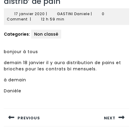
distrib’ de pain
17
GASTINI
17 janvier 2020
|
GASTINI Daniele
|
0
janvier
Daniele
Comment
|
12 h 59 min
2020
Categories:
Non classé
bonjour à tous
demain 18 janvier il y aura distribution de pains et
brioches pour les contrats bi mensuels.
à demain
Danièle
Navigation
de
PREVIOUS
NEXT
l’article
Previous
Next
post:
post: