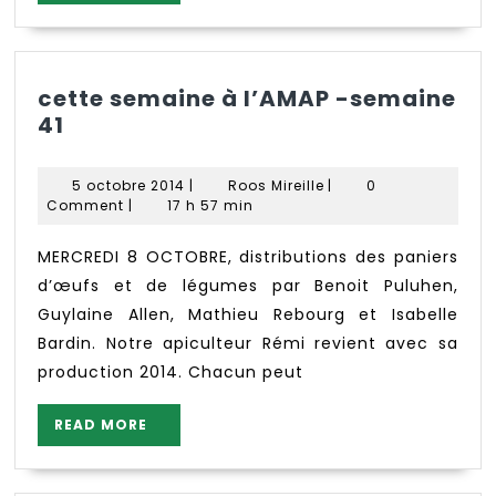
MORE
cette semaine à l’AMAP -semaine
cette
41
semaine
à
5
Roos
5 octobre 2014
|
Roos Mireille
|
0
l’AMAP
octobre
Mireille
Comment
|
17 h 57 min
-
2014
semaine
MERCREDI 8 OCTOBRE, distributions des paniers
41
d’œufs et de légumes par Benoit Puluhen,
Guylaine Allen, Mathieu Rebourg et Isabelle
Bardin. Notre apiculteur Rémi revient avec sa
production 2014. Chacun peut
READ
READ MORE
MORE