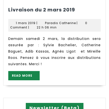
Livraison
Livraison du 2 mars 2019
du
2
1
Paradis
1 mars 2019
|
Paradis Catherine
|
0
mars
mars
Catherine
Comment
|
22 h 06 min
2019
2019
Demain samedi 2 mars, la distribution sera
assurée par : Sylvie Bachelier, Catherine
Baguet, Adib Kassas, Agnès Ligot et Mireille
Roos. Pensez à vous inscrire aux distributions
suivantes. Merci !
READ
READ MORE
MORE
Newsletter (Beta)