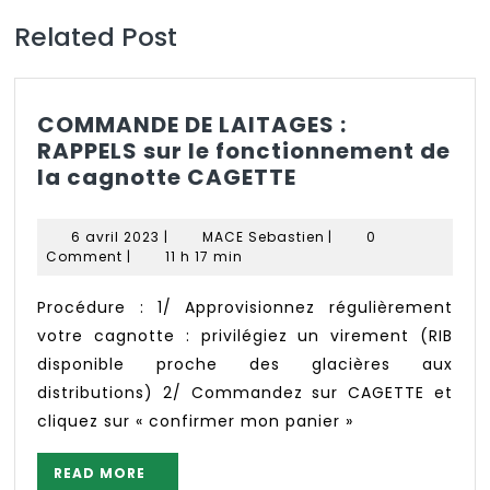
Related Post
COMMANDE DE LAITAGES :
RAPPELS sur le fonctionnement de
COMMANDE
la cagnotte CAGETTE
DE
LAITAGES
6
MACE
6 avril 2023
|
MACE Sebastien
|
0
:
avril
Sebastien
Comment
|
11 h 17 min
2023
RAPPELS
sur
Procédure : 1/ Approvisionnez régulièrement
le
votre cagnotte : privilégiez un virement (RIB
fonctionnemen
disponible proche des glacières aux
de
distributions) 2/ Commandez sur CAGETTE et
la
cliquez sur « confirmer mon panier »
cagnotte
CAGETTE
READ
READ MORE