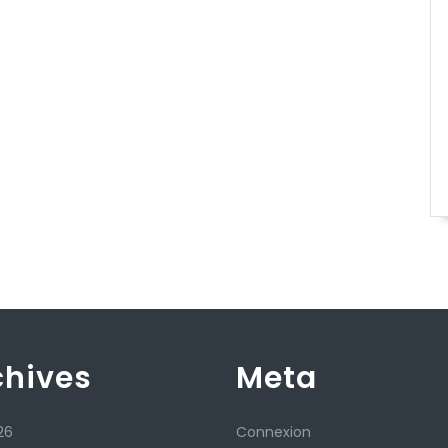
chives
Meta
26
Connexion