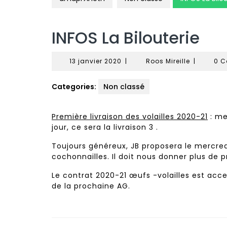
INFOS La Bilouterie
13
Roos
13 janvier 2020
|
Roos Mireille
|
0 
janvier
Mireille
2020
Categories:
Non classé
Première livraison des volailles 2020-21
: me
jour, ce sera la livraison 3 .
Toujours généreux, JB proposera le mercredi
cochonnailles. Il doit nous donner plus de p
Le contrat 2020-21 œufs -volailles est acces
de la prochaine AG.
Navigation