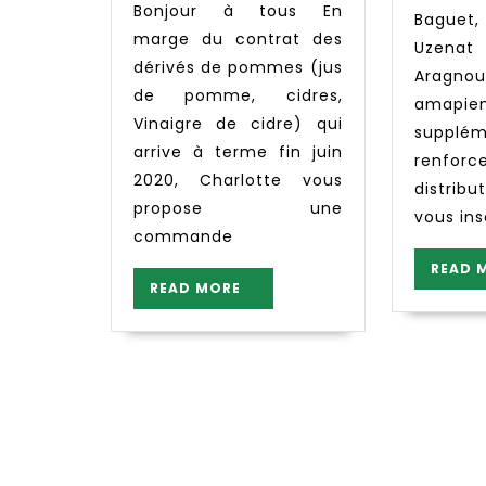
Bonjour à tous En
Pomme
Bague
marge du contrat des
–
Uzena
dérivés de pommes (jus
en
Aragnou
de pomme, cidres,
prévision
amapie
Vinaigre de cidre) qui
de
supplé
l’été
arrive à terme fin juin
renforc
2020, Charlotte vous
distrib
propose une
vous ins
commande
READ 
READ
READ MORE
MORE