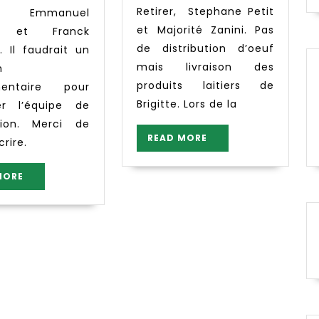
Retirer, Stephane Petit
t, Emmanuel
et Majorité Zanini. Pas
t et Franck
de distribution d’oeuf
. Il faudrait un
mais livraison des
n
produits laitiers de
mentaire pour
Brigitte. Lors de la
er l’équipe de
ution. Merci de
READ
READ MORE
crire.
MORE
READ
MORE
MORE