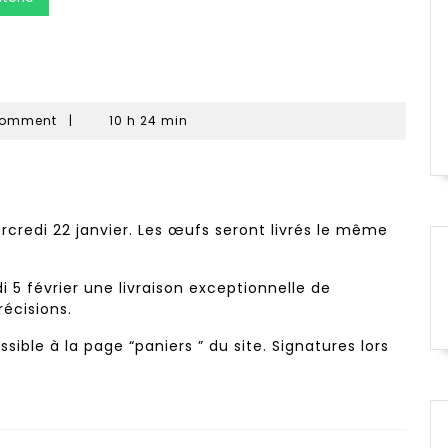
Comment
|
10 h 24 min
rcredi 22 janvier. Les œufs seront livrés le même
 5 février une livraison exceptionnelle de
récisions.
sible à la page “paniers ” du site. Signatures lors