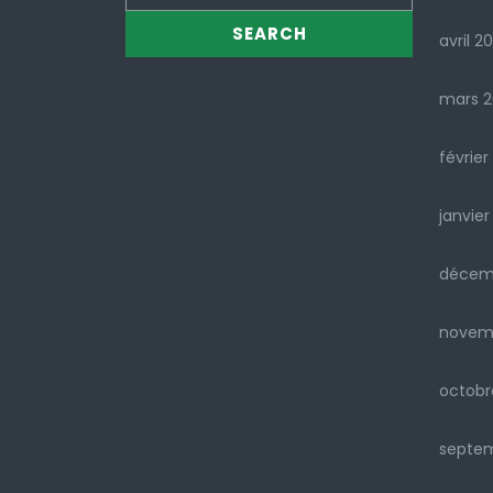
avril 2
mars 
février
janvier
décem
novem
octobr
septe