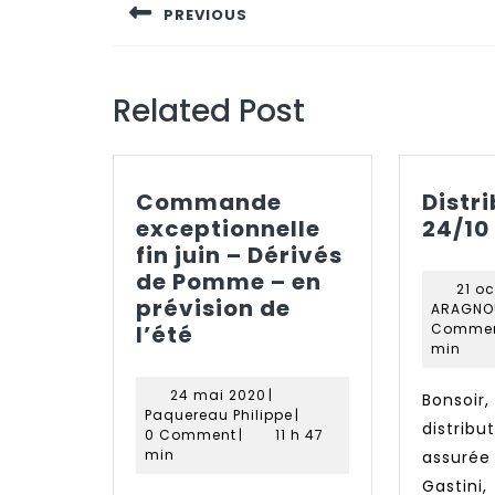
de
PREVIOUS
l’article
Previous
post:
Related Post
Commande
Distr
exceptionnelle
24/10
fin juin – Dérivés
de Pomme – en
21 o
prévision de
ARAGNO
Commande
l’été
Comme
min
exceptionnelle
fin
24
24 mai 2020
|
Bonsoir, Samedi la
juin
mai
Paquereau
Paquereau Philippe
|
distr
–
2020
Philippe
0 Comment
|
11 h 47
min
assuré
Dérivés
Gastin
de