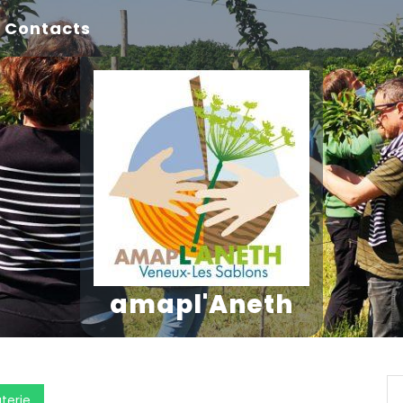
Contacts
amapl'Aneth
uterie