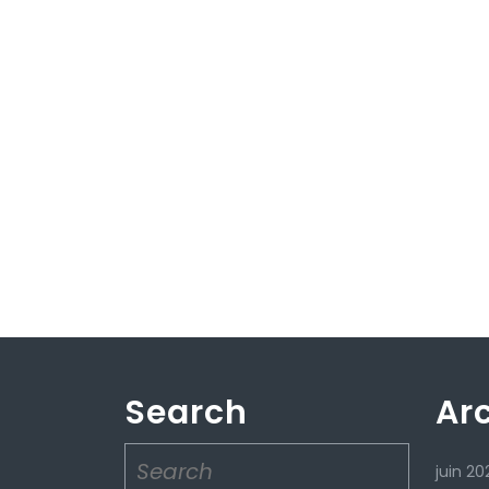
Search
Ar
Search
juin 20
for: