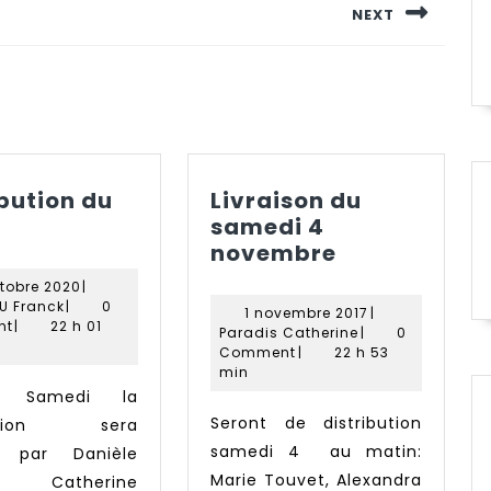
NEXT
Next
post:
ibution du
Livraison du
Distribution
samedi 4
du
Livraison
novembre
24/10
du
21
ctobre 2020
|
samedi
ARAGNOU
octobre
U Franck
|
0
1
1 novembre 2017
|
Franck
2020
4
nt
|
22 h 01
Paradis
novembre
Paradis Catherine
|
0
novembre
Catherine
2017
Comment
|
22 h 53
min
Seront de distribution
ibution sera
samedi 4 au matin:
e par Danièle
Marie Touvet, Alexandra
i, Catherine