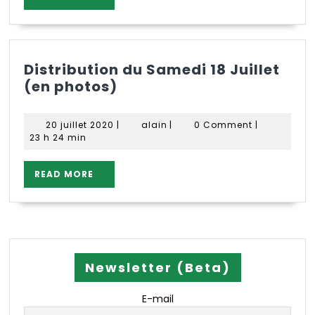
MORE
Distribution du Samedi 18 Juillet
Distribution
(en photos)
du
Samedi
20
alain
20 juillet 2020
|
alain
|
0 Comment
|
18
juillet
23 h 24 min
2020
Juillet
(en
READ
READ MORE
photos)
MORE
Newsletter (Beta)
E-mail