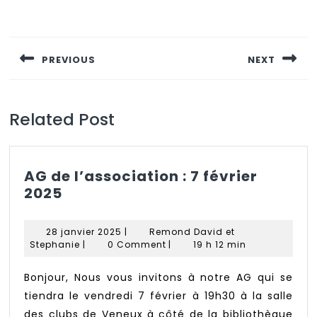
Navigation
de
PREVIOUS
NEXT
l’article
Previous
Next
post:
post:
Related Post
AG de l’association : 7 février
AG
2025
de
l’association
28
28 janvier 2025
|
Remond David et
:
Remond
janvier
Stephanie
|
0 Comment
|
19 h 12 min
7
David
2025
et
février
Bonjour, Nous vous invitons à notre AG qui se
Stephanie
2025
tiendra le vendredi 7 février à 19h30 à la salle
des clubs de Veneux à côté de la bibliothèque