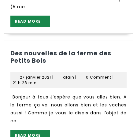
(5 rue
READ
READ MORE
MORE
Des nouvelles de la ferme des
Des
Petits Bois
nouvelles
de
27
alain
27 janvier 2021
|
alain
|
0 Comment
|
la
janvier
21 h 28 min
ferme
2021
des
Bonjour à tous J’espère que vous allez bien. A
Petits
la ferme ça va, nous allons bien et les vaches
Bois
aussi ! Comme je vous le disais dans l’objet de
ce
READ
READ MORE