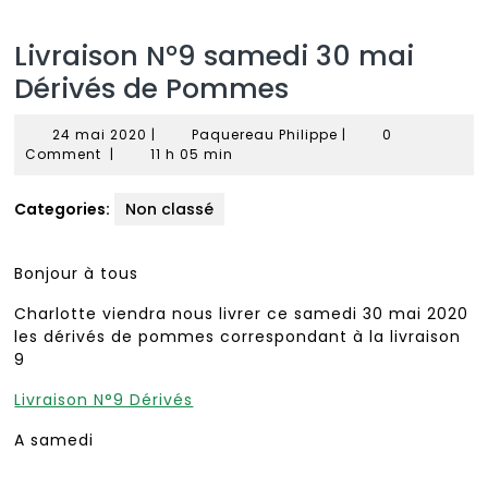
Livraison N°9 samedi 30 mai
Dérivés de Pommes
24
Paquereau
24 mai 2020
|
Paquereau Philippe
|
0
mai
Philippe
Comment
|
11 h 05 min
2020
Categories:
Non classé
Bonjour à tous
Charlotte viendra nous livrer ce samedi 30 mai 2020
les dérivés de pommes correspondant à la livraison
9
Livraison N°9 Dérivés
A samedi