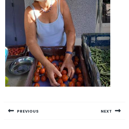
Navigation
de
PREVIOUS
NEXT
l’article
Previous
Next
post:
post: