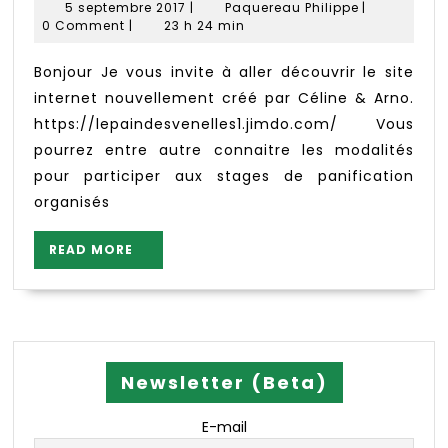
5
Paquereau
5 septembre 2017
|
Paquereau Philippe
|
Céline
septembre
Philippe
0 Comment
|
23 h 24 min
2017
&
Arno
Bonjour Je vous invite à aller découvrir le site
(nos
internet nouvellement créé par Céline & Arno.
producte
https://lepaindesvenelles1.jimdo.com/ Vous
de
pourrez entre autre connaitre les modalités
pains)
pour participer aux stages de panification
organisés
READ
READ MORE
MORE
Newsletter (Beta)
E-mail