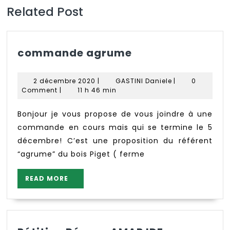
Related Post
commande
commande agrume
agrume
2
GASTINI
2 décembre 2020
|
GASTINI Daniele
|
0
décembre
Daniele
Comment
|
11 h 46 min
2020
Bonjour je vous propose de vous joindre à une
commande en cours mais qui se termine le 5
décembre! C’est une proposition du référent
“agrume” du bois Piget ( ferme
READ
READ MORE
MORE