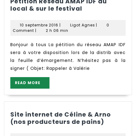
Pétition Réseau AMAP IDF au
Pétition
local & sur le festival
Réseau
AMAP
10
Ligot
10 septembre 2016
|
Ligot Agnes
|
0
IDF
septembre
Agnes
Comment
|
2 h 06 min
2016
au
local
Bonjour à tous La pétition du réseau AMAP IDF
&
sera à votre disposition lors de la distrib avec
sur
la feuille d’émargement. N’hésitez pas à la
le
signer ( Objet: Rappeler à Valérie
festival
READ
READ MORE
MORE
Site internet de Céline & Arno
Site
(nos producteurs de pains)
internet
de