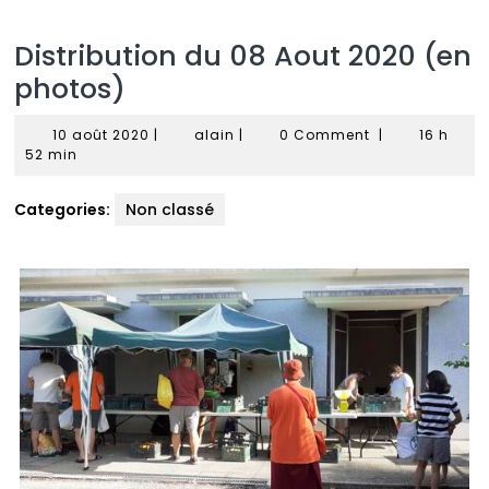
Distribution du 08 Aout 2020 (en
photos)
10
alain
10 août 2020
|
alain
|
0 Comment
|
16 h
août
52 min
2020
Categories:
Non classé