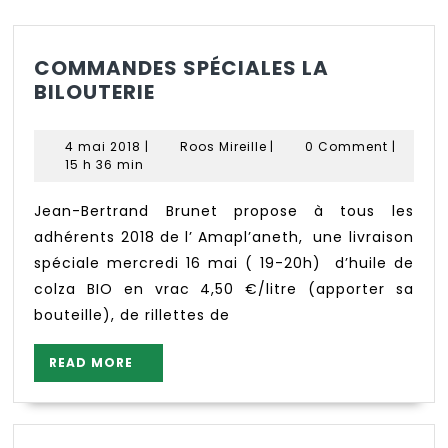
COMMANDES SPÉCIALES LA
COMMANDES
BILOUTERIE
SPÉCIALES
LA
4
Roos
4 mai 2018
|
Roos Mireille
|
0 Comment
|
BILOUTERIE
mai
Mireille
15 h 36 min
2018
Jean-Bertrand Brunet propose à tous les
adhérents 2018 de l’ Amapl’aneth, une livraison
spéciale mercredi 16 mai ( 19-20h) d’huile de
colza BIO en vrac 4,50 €/litre (apporter sa
bouteille), de rillettes de
READ
READ MORE
MORE