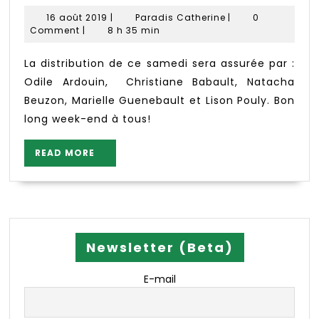
sam
16
Paradis
16 août 2019
|
Paradis Catherine
|
0
17
août
Catherine
Comment
|
8 h 35 min
2019
aoû
201
La distribution de ce samedi sera assurée par :
Odile Ardouin, Christiane Babault, Natacha
Beuzon, Marielle Guenebault et Lison Pouly. Bon
long week-end à tous!
READ
READ MORE
MORE
Newsletter (Beta)
E-mail