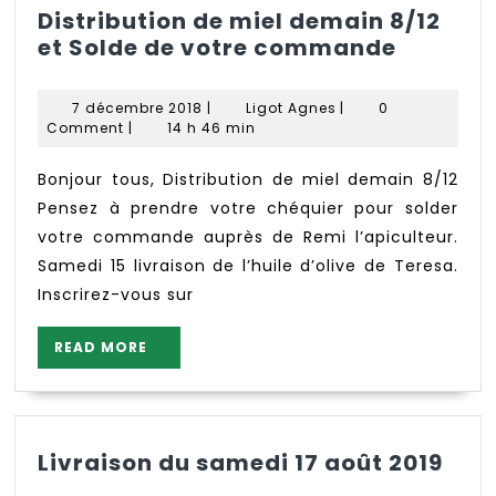
Distribution de miel demain 8/12
Distribu
et Solde de votre commande
de
miel
7
Ligot
7 décembre 2018
|
Ligot Agnes
|
0
demain
décembre
Agnes
Comment
|
14 h 46 min
2018
8/12
et
Bonjour tous, Distribution de miel demain 8/12
Solde
Pensez à prendre votre chéquier pour solder
de
votre commande auprès de Remi l’apiculteur.
votre
Samedi 15 livraison de l’huile d’olive de Teresa.
comma
Inscrirez-vous sur
READ
READ MORE
MORE
Livr
Livraison du samedi 17 août 2019
du