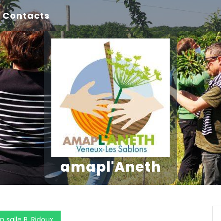
Contacts
amapl'Aneth
n salle B. Ridoux