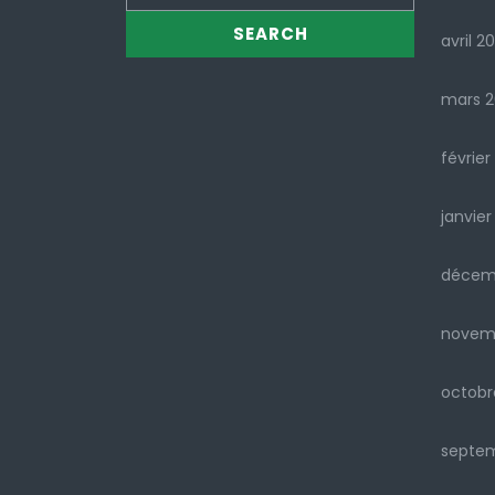
avril 2
mars 
février
janvier
décem
novem
octobr
septe