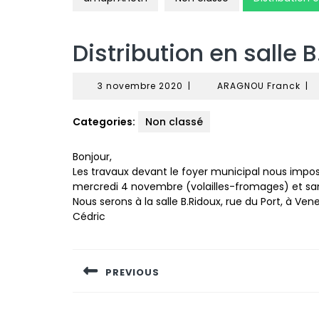
Distribution en salle B
3
AR
3 novembre 2020
|
ARAGNOU Franck
|
novembre
Fra
2020
Categories:
Non classé
Bonjour,
Les travaux devant le foyer municipal nous impose
mercredi 4 novembre (volailles-fromages) et sa
Nous serons à la salle B.Ridoux, rue du Port, à V
Cédric
Navigation
de
PREVIOUS
l’article
Previous
post: