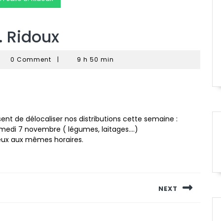
. Ridoux
AGNOU
0 Comment
|
9 h 50 min
nck
nt de délocaliser nos distributions cette semaine :
medi 7 novembre ( légumes, laitages….)
eneux aux mêmes horaires.
NEXT
Next
post: