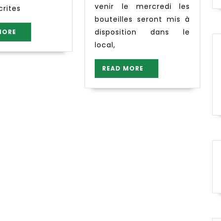
venir le mercredi les
crites
bouteilles seront mis à
READ
disposition dans le
MORE
MORE
local,
READ
READ MORE
MORE