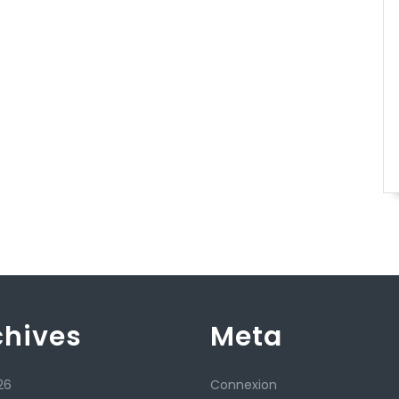
chives
Meta
26
Connexion