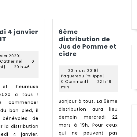
i 4 janvier
6ème
Samedi
NT
distribution de
4
Jus de Pomme et
janvier
6ème
cidre
2
vier 2020
|
URGENT
distribution
janvier
Paradis
 Catherine
|
0
2020
Catherine
de
nt
|
20 h 46
20
20 mars 2018
|
Jus
mars
Paquereau
Paquereau Philippe
|
de
2018
Philippe
0 Comment
|
22 h 19
min
Pomme
2020 à tous !
et
Bonjour à tous. La 6ème
de commencer
cidre
distribution aura lieu
 du bon pied, il
demain mercredi 22
 bénévoles de
mars à 19h. Pour ceux
r la distribution
qui ne peuvent pas
edi 4 janvier.