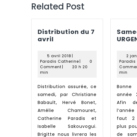
Related Post
Distribution du 7
Samed
Distribution
avril
URGE
du
7
5
5 avril 2018
|
2 jan
avril
avril
Paradis
Paradis Catherine
|
0
Paradis
2018
Catherine
Comment
|
20 h 20
Comme
min
min
Distribution assurée, ce
Bonne et heureuse
samedi, par Christiane
année 
Babault, Hervé Bonet,
Afin 
Amélie Chamouret,
l’année
Catherine Paradis et
faut 2
Isabelle Sakouvogui.
plus pou
Brigitte nous livrera les
de sam