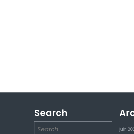
Search
Ar
Search
juin 20
for: