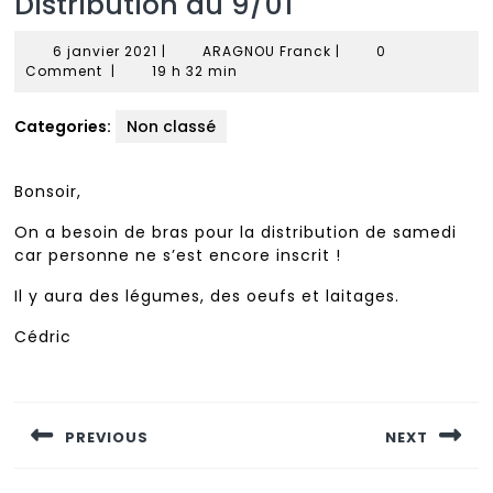
Distribution du 9/01
6
ARAGNOU
6 janvier 2021
|
ARAGNOU Franck
|
0
janvier
Franck
Comment
|
19 h 32 min
2021
Categories:
Non classé
Bonsoir,
On a besoin de bras pour la distribution de samedi
car personne ne s’est encore inscrit !
Il y aura des légumes, des oeufs et laitages.
Cédric
Navigation
de
PREVIOUS
NEXT
l’article
Previous
Next
post:
post: