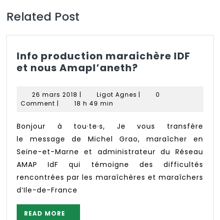
Related Post
Info production maraichère IDF
Info
et nous Amapl’aneth?
production
maraichère
26
Ligot
26 mars 2018
|
Ligot Agnes
|
0
IDF
mars
Agnes
Comment
|
18 h 49 min
2018
et
nous
Bonjour à tou·te·s, Je vous transfère
Amapl’aneth?
le message de Michel Grao, maraîcher en
Seine-et-Marne et administrateur du Réseau
AMAP IdF qui témoigne des difficultés
rencontrées par les maraîchères et maraîchers
d’Ile-de-France
READ
READ MORE