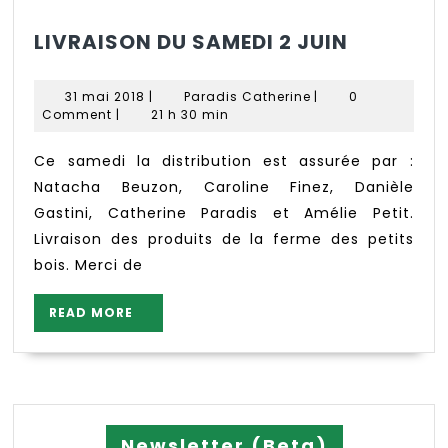
LIVRAIS
LIVRAISON DU SAMEDI 2 JUIN
DU
SAMEDI
31
Paradis
31 mai 2018
|
Paradis Catherine
|
0
2
mai
Catherine
Comment
|
21 h 30 min
2018
JUIN
Ce samedi la distribution est assurée par :
Natacha Beuzon, Caroline Finez, Danièle
Gastini, Catherine Paradis et Amélie Petit.
Livraison des produits de la ferme des petits
bois. Merci de
READ
READ MORE
MORE
Newsletter (Beta)