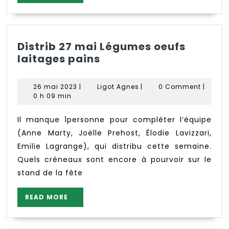
MORE
Distrib 27 mai Légumes oeufs
Distrib
laitages pains
27
mai
26
Ligot
26 mai 2023
|
Ligot Agnes
|
0 Comment
|
Légumes
mai
Agnes
0 h 09 min
2023
oeufs
laitages
Il manque 1personne pour compléter l’équipe
pains
(Anne Marty, Joëlle Prehost, Élodie Lavizzari,
Emilie Lagrange), qui distribu cette semaine.
Quels créneaux sont encore à pourvoir sur le
stand de la fête
READ
READ MORE
MORE