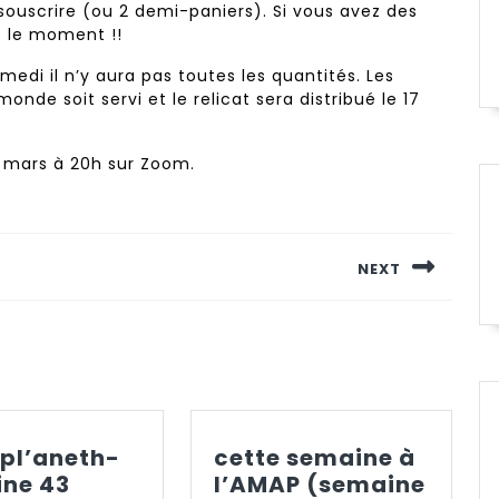
souscrire (ou 2 demi-paniers). Si vous avez des
t le moment !!
i il n’y aura pas toutes les quantités. Les
onde soit servi et le relicat sera distribué le 17
3 mars à 20h sur Zoom.
NEXT
Next
post:
pl’aneth-
cette semaine à
l’amapl’aneth-
ne 43
l’AMAP (semaine