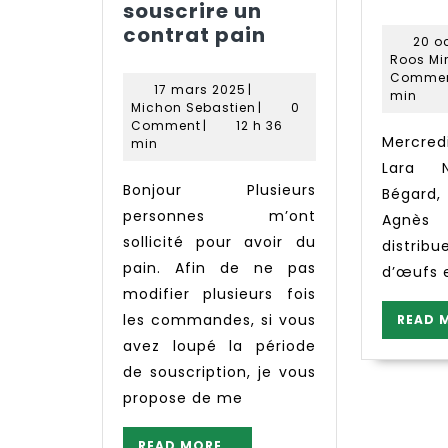
souscrire un
Dernière
contrat pain
20 o
possibilité
Roos Mir
pour
Comme
17
17 mars 2025
|
min
souscrire
mars
Michon
Michon Sebastien
|
0
2025
Sebastien
un
Comment
|
12 h 36
Mercredi 20 octobre,
min
contrat
Lara N
pain
Bonjour Plusieurs
Bégard,
personnes m’ont
Agn
sollicité pour avoir du
distribu
pain. Afin de ne pas
d’œufs 
modifier plusieurs fois
les commandes, si vous
READ 
avez loupé la période
de souscription, je vous
propose de me
READ
READ MORE