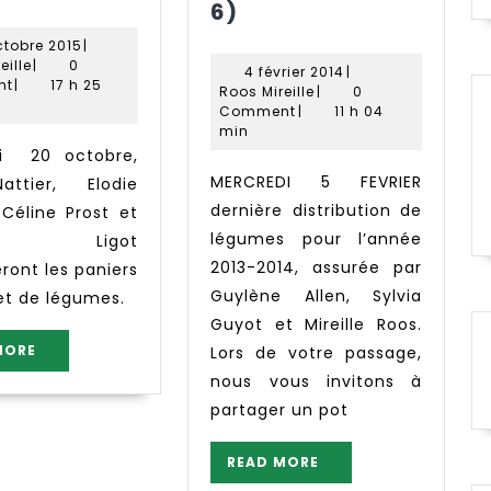
semaine
cette
6)
43
semaine
20
ctobre 2015
|
à
Roos
octobre
eille
|
0
4
4 février 2014
|
Mireille
2015
l’AMAP
nt
|
17 h 25
Roos
février
Roos Mireille
|
0
(semaine
Mireille
2014
Comment
|
11 h 04
min
6)
MERCREDI 5 FEVRIER
attier, Elodie
dernière distribution de
 Céline Prost et
légumes pour l’année
ès Ligot
2013-2014, assurée par
eront les paniers
Guylène Allen, Sylvia
et de légumes.
Guyot et Mireille Roos.
READ
MORE
Lors de votre passage,
MORE
nous vous invitons à
partager un pot
READ
READ MORE
MORE