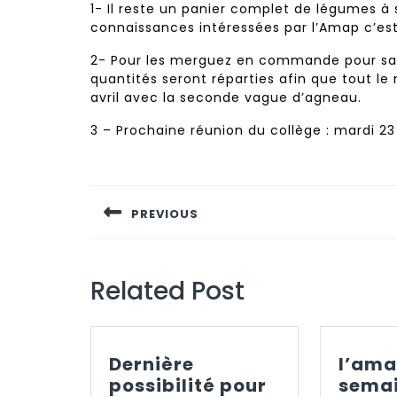
1- Il reste un panier complet de légumes à 
connaissances intéressées par l’Amap c’es
2- Pour les merguez en commande pour samed
quantités seront réparties afin que tout le m
avril avec la seconde vague d’agneau.
3 – Prochaine réunion du collège : mardi 2
Navigation
de
PREVIOUS
l’article
Previous
post:
Related Post
Dernière
l’ama
possibilité pour
semai