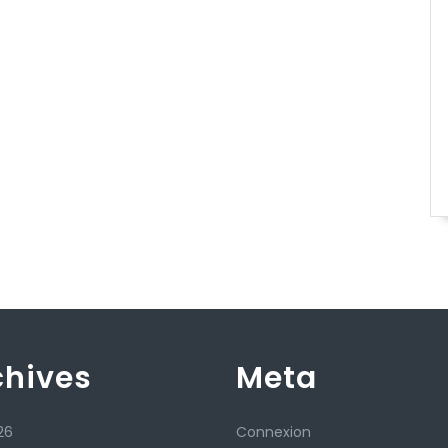
chives
Meta
26
Connexion