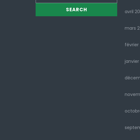
avril 2
mars 
février
janvier
décem
novem
octobr
septe