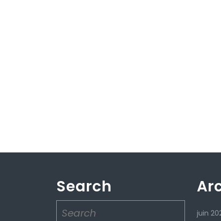
Search
Ar
Search
juin 20
for: