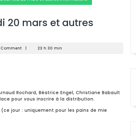
i 20 mars et autres
U
 Comment
|
23 h 30 min
Arnaud Rochard, Béatrice Engel, Christiane Babault
ce pour vous inscrire à la distribution.
n (ce jour : uniquement pour les pains de mie