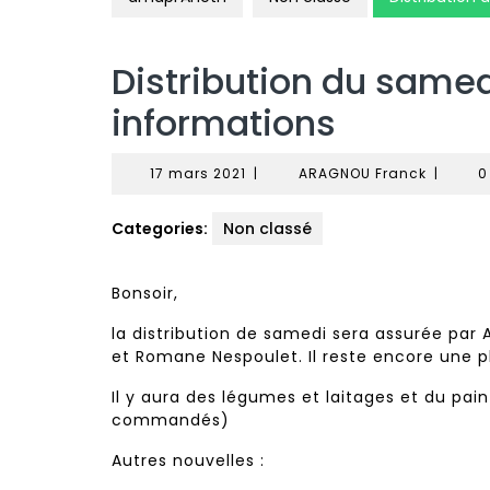
Distribution du samed
informations
17
ARAGNO
17 mars 2021
|
ARAGNOU Franck
|
0
mars
Franck
2021
Categories:
Non classé
Bonsoir,
la distribution de samedi sera assurée par 
et Romane Nespoulet. Il reste encore une pla
Il y aura des légumes et laitages et du pai
commandés)
Autres nouvelles :