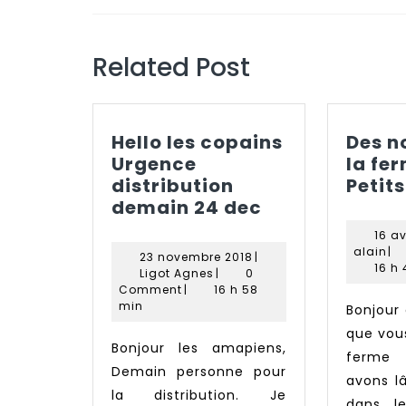
l’article
Previous
post:
Related Post
Hello les copains
Des n
Urgence
la fe
distribution
Petits
Hello
demain 24 dec
les
16 av
copains
ala
alain
|
23
23 novembre 2018
|
Urgence
16 h
Ligot
novembre
Ligot Agnes
|
0
Agnes
2018
distribution
Comment
|
16 h 58
min
Bonjour à tous, J’espère
demain
24
que vous
Bonjour les amapiens,
dec
ferme
Demain personne pour
avons l
la distribution. Je
dans l