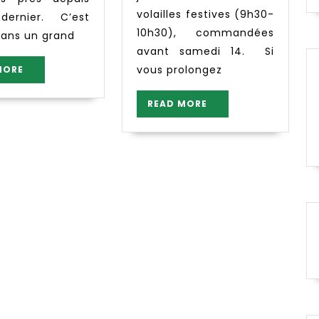
volailles festives (9h30-
dernier. C’est
10h30), commandées
 ans un grand
avant samedi 14. Si
READ
vous prolongez
MORE
MORE
READ
READ MORE
MORE