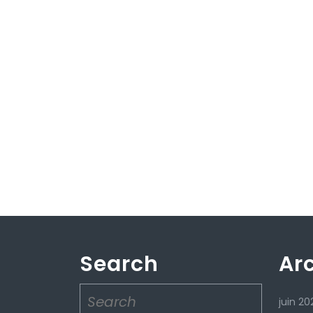
Search
Ar
Search
juin 20
for: