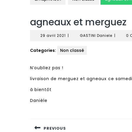
agneaux et merguez
29
GASTINI
29 avril 2021
|
GASTINI Daniele
|
0 
avril
Daniele
2021
Categories:
Non classé
N’oubliez pas !
livraison de merguez et agneaux ce samedi
à bientôt
Danièle
Navigation
de
PREVIOUS