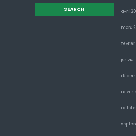
avril 2
mars 
février
janvier
décem
novem
octobr
septe