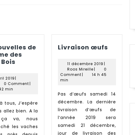
Next
post:
Livrais
ouvelles de
Livraison œufs
œufs
rme des
Des
 Bois
11
11 décembre 2019
|
nouvelles
Roos
décembre
Roos Mireille
|
0
de
Mireille
2019
Comment
|
14 h 45
16
ril 2019
|
min
la
in
avril
0 Comment
|
2019
ferme
 42 min
Pas d’œufs samedi 14
des
décembre. La dernière
Petits
livraison d’œufs de
 allez bien. A la
Bois
l’année 2019 sera
 ça va, nous
samedi 21 décembre,
âché les vaches
jour de livraison des
es près depuis