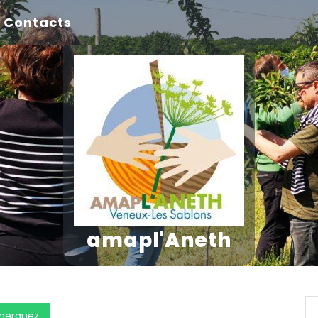
Contacts
amapl'Aneth
merguez