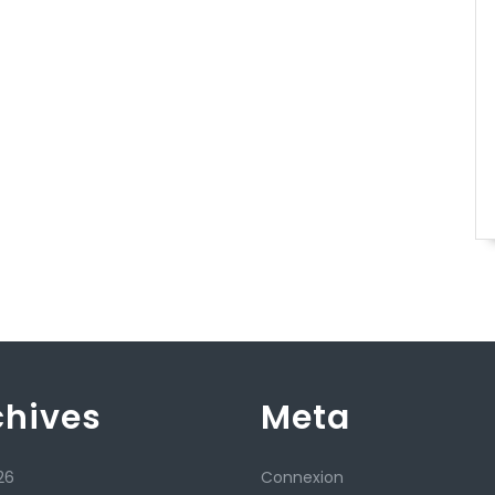
chives
Meta
26
Connexion