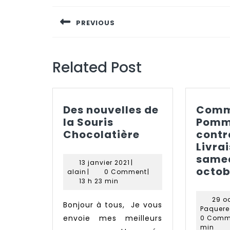
de
PREVIOUS
l’article
Previous
post:
Related Post
Des nouvelles de
Comm
la Souris
Pomm
Des
Chocolatière
contr
nouvelles
Livra
de
samed
13
13 janvier 2021
|
la
octob
alain
janvier
alain
|
0 Comment
|
2021
Souris
13 h 23 min
Chocolatière
29 o
Bonjour à tous, Je vous
Paquere
envoie mes meilleurs
0 Comm
min