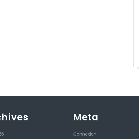
chives
Meta
26
Connexion