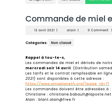
Commande de miel et
12
alain
12 avril 2021
|
alain
|
0 Comment
avril
2021
Categories:
Non classé
Rappel à tou-te-s,
Les commandes de miel et dérivés de notre
mercredi soir 14 avril
. (Distribution samedi
Les tarifs et le contrat remplissable en lign
2021
) sont disponibles à cette adresse :
https://www.amaplaneth.org/?page_id=71
Les commandes doivent être adressées à :
Christiane : christiane.babault@laposte.net
Alain : blant.alain@free.fr
Navigation