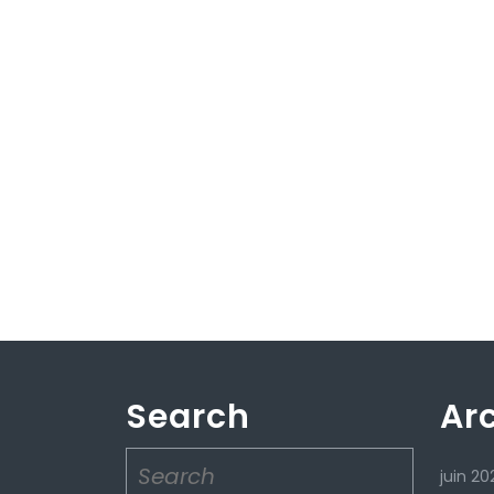
Search
Ar
Search
juin 20
for: