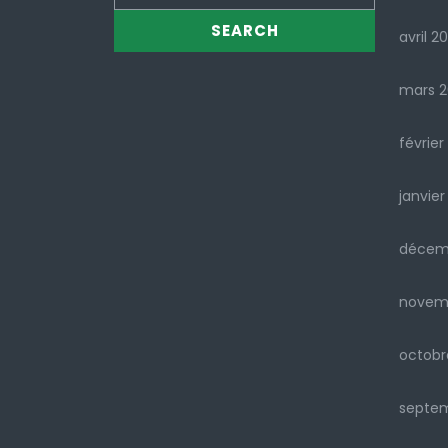
avril 2
mars 
février
janvier
décem
novem
octobr
septe