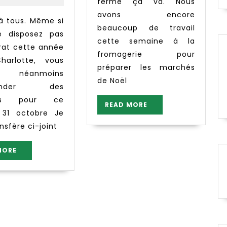
–
ferme ça va. Nous
Livraison
avons encore
samedi
beaucoup de travail
e disposez pas
31
cette semaine à la
rat cette année
octobre
fromagerie pour
harlotte, vous
préparer les marchés
z néanmoins
de Noël
ander des
es pour ce
READ
READ MORE
 31 octobre Je
MORE
nsfère ci-joint
READ
MORE
MORE