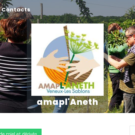
Contacts
amapl'Aneth
 miel et dérivés