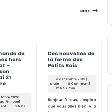
NEXT
Next
post:
ande de
Des nouvelles de
es hors
la ferme des
Des
at –
Petits Bois
nouvelles
ison
de
i 31
9
9 décembre 2019
|
Commande
la
re
alain
décembre
alain
|
0 Comment
|
de
ferme
2019
12 h 52 min
Pommes
des
29
ctobre 2020
|
Bonjour à tous, J’espère
hors
Petits
Paquereau
octobre
au Philippe
|
contrat
Philippe
2020
que vous allez bien. A la
Bois
ent
|
0 h 07