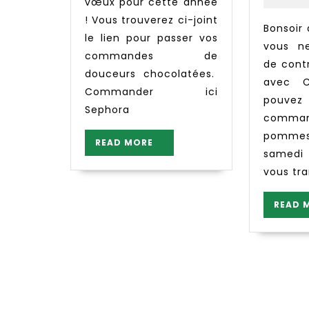
vœux pour cette année
! Vous trouverez ci-joint
Bonsoir à tous. Même si
le lien pour passer vos
vous n
commandes de
de cont
douceurs chocolatées.
avec C
Commander ici
pouve
Sephora
comm
pomm
READ
READ MORE
samedi
MORE
vous tra
READ 