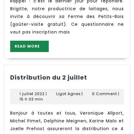
Rappel : c’est le dernier jour pour répondre.
Brigitte, notre productrice de laitages, nous
invite à découvrir sa Ferme des Petits-Bois
(goûter-visite gratuit). Ce questionnaire ne
vaut pas inscription mais
READ
READ MORE
MORE
Distribution
Distribution du 2 juillet
du
2
1
Ligot
1 juillet 2022
|
Ligot Agnes
|
0 Comment
|
juillet
juillet
Agnes
15 h 03 min
2022
Bonjour à toutes et tous, Veronique Allport,
Michel Pimet, Delphine Meignen, Karine Malo et
Joelle Prehost assureront la distribution ce 4