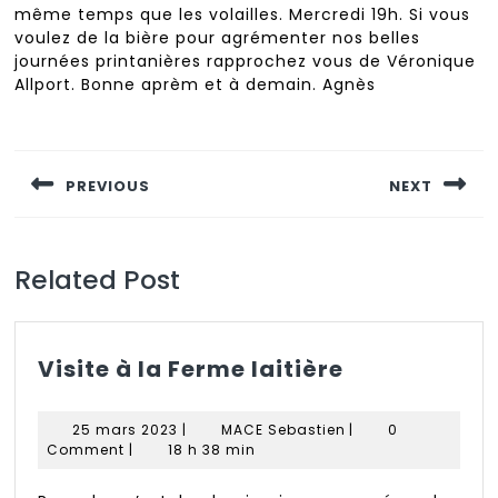
même temps que les volailles. Mercredi 19h. Si vous
voulez de la bière pour agrémenter nos belles
journées printanières rapprochez vous de Véronique
Allport. Bonne aprèm et à demain. Agnès
Navigation
de
PREVIOUS
NEXT
l’article
Previous
Next
post:
post:
Related Post
Visite
Visite à la Ferme laitière
à
la
25
MACE
25 mars 2023
|
MACE Sebastien
|
0
Ferme
mars
Sebastien
Comment
|
18 h 38 min
2023
laitière