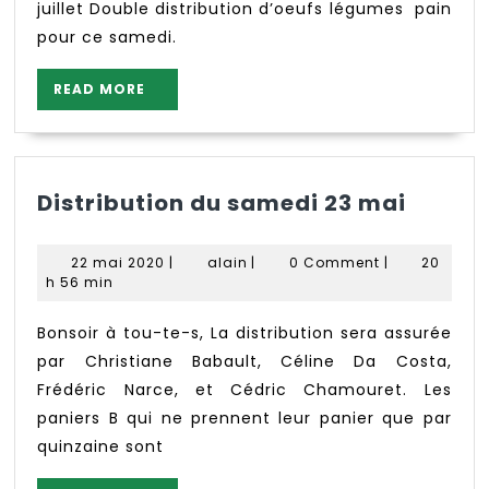
juillet Double distribution d’oeufs légumes pain
pour ce samedi.
READ
READ MORE
MORE
Distri
Distribution du samedi 23 mai
du
samed
22
alain
22 mai 2020
|
alain
|
0 Comment
|
20
23
mai
h 56 min
2020
mai
Bonsoir à tou-te-s, La distribution sera assurée
par Christiane Babault, Céline Da Costa,
Frédéric Narce, et Cédric Chamouret. Les
paniers B qui ne prennent leur panier que par
quinzaine sont