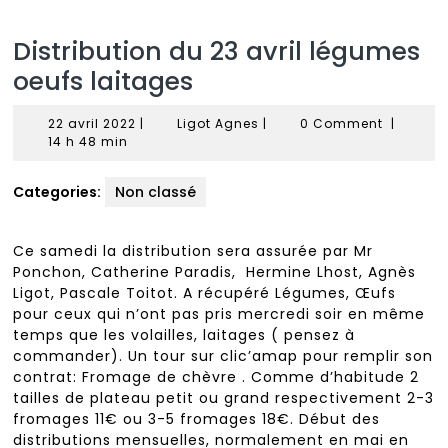
Distribution du 23 avril légumes
oeufs laitages
22
Ligot
22 avril 2022
|
Ligot Agnes
|
0 Comment
|
avril
Agnes
14 h 48 min
2022
Categories:
Non classé
Ce samedi la distribution sera assurée par Mr
Ponchon, Catherine Paradis, Hermine Lhost, Agnès
Ligot, Pascale Toitot. A récupéré Légumes, Œufs
pour ceux qui n’ont pas pris mercredi soir en même
temps que les volailles, laitages ( pensez à
commander). Un tour sur clic’amap pour remplir son
contrat: Fromage de chèvre . Comme d’habitude 2
tailles de plateau petit ou grand respectivement 2-3
fromages 11€ ou 3-5 fromages 18€. Début des
distributions mensuelles, normalement en mai en