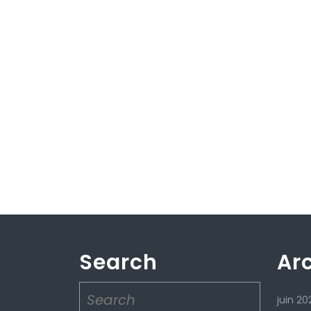
Search
Ar
Search
juin 20
for: