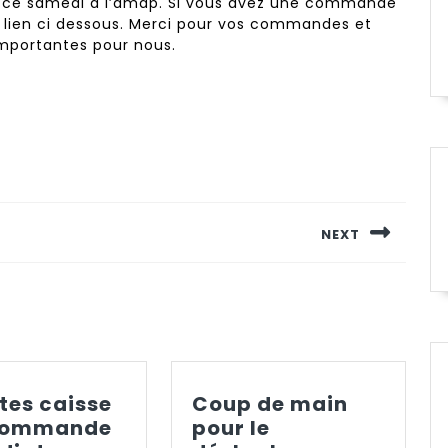
s
ce samedi
à l’amap. Si vous avez une commande
 lien ci dessous. Merci pour vos commandes et
 importantes pour nous.
NEXT
Next
post:
es caisse
Coup de main
commande
pour le