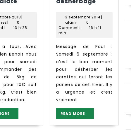
Tomates
Coup
diate
désherbage
caisse
de
5Kg
main
18
3
ctobre 2018
|
3 septembre 2014
|
commande
pour
Ligot
octobre
alain
septembre
gnes
|
0
alain
|
0
Agnes
immédiate
2018
le
2014
nt
|
13 h 28
Comment
|
16 h 11
min
désherba
Message de Paul :
dien Benoit nous
Samedi 6 septembre :
e pour samedi
c’est le bon moment
mmander des
pour désherber les
es de 5kg de
carottes qui feront les
 pour 10€ soit
paniers de cet hiver. Il y
Kg. C’est bien
a urgence et c’est
production.
vraiment
READ
READ
MORE
READ MORE
MORE
MORE