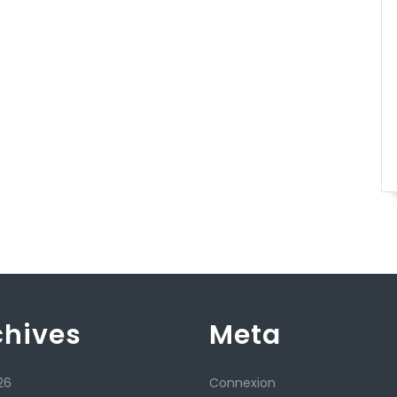
chives
Meta
26
Connexion