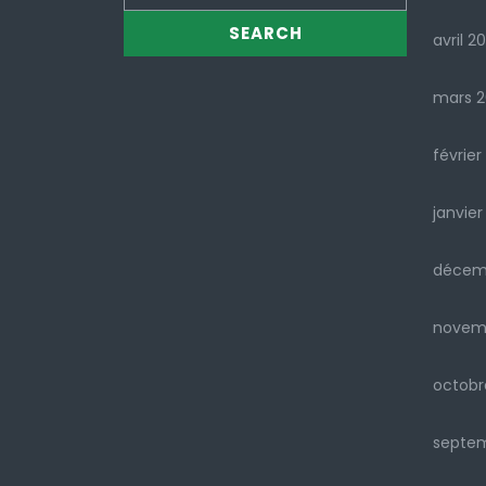
avril 2
mars 
février
janvier
décem
novem
octobr
septe