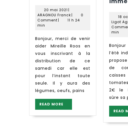
du
immé
samedi
20
20 mai 2021
|
22
mai
ARAGNOU
ARAGNOU Franck
|
0
18 o
2021
Franck
mai
Comment
|
11 h 24
Ligot A
min
Comme
min
Bonjour, merci de venir
Bonjour à tous, Avec
aider Mireille Roos en
l’été in
vous inscrivant à la
propos
distribution de ce
de co
samedi car elle est
caiss
pour l’instant toute
tomates
seule. Il y aura des
2€ le 
légumes, oeufs, pains
sûre sa 
READ
READ MORE
MORE
READ 