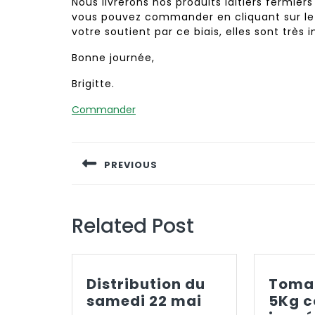
Nous livrerons nos produits laitiers fermier
vous pouvez commander en cliquant sur le
votre soutient par ce biais, elles sont très
Bonne journée,
Brigitte.
Commander
Navigation
de
PREVIOUS
l’article
Previous
post:
Related Post
Distribution du
Tomat
Distribution
samedi 22 mai
5Kg 