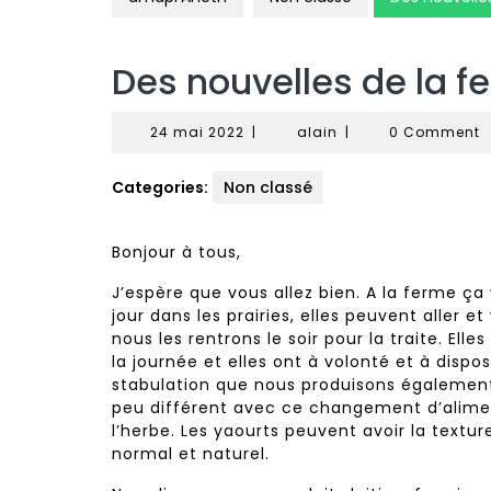
Des nouvelles de la f
24
alain
24 mai 2022
|
alain
|
0 Comment
mai
2022
Categories:
Non classé
Bonjour à tous,
J’espère que vous allez bien. A la ferme ça
jour dans les prairies, elles peuvent aller e
nous les rentrons le soir pour la traite. El
la journée et elles ont à volonté et à dispos
stabulation que nous produisons également.
peu différent avec ce changement d’alimen
l’herbe. Les yaourts peuvent avoir la textu
normal et naturel.