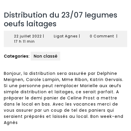
Distribution du 23/07 legumes
oeufs laitages
22
Ligot
22 juillet 2022
|
Ligot Agnes
|
0 Comment
|
juillet
Agnes
17 h 11 min
2022
Categories:
Non classé
Bonjour, la distribution sera assurée par Delphine
Meignen, Carole Lampin, Mme Ribon, Katrin Gervais.
Si une personne peut remplacer Marielle aux œufs
simple distribution et laitages, ce serait parfait. A
préparer le demi panier de Celine Prost a mettre
dans le local en bas. Avec les vacances merci de
vous assurer par un coup de tel des paniers qui
seraient préparés et laissés au local. Bon week-end
Agnès