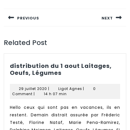
Navigation
de
PREVIOUS
NEXT
l’article
Previous
Next
post:
post:
Related Post
distribution du 1 aout Laitages,
distribution
Oeufs, Légumes
du
1
29
Ligot
29 juillet 2020
|
Ligot Agnes
|
0
aout
juillet
Agnes
Comment
|
14 h 07 min
2020
Laitages,
Oeufs,
Hello ceux qui sont pas en vacances, ils en
Légumes
restent. Demain distrait assurée par Fréderic
Testé, Florine Nataf, Marie Pena-Ramirez,
Delphine Meignen. Laitages, Oeufs, Légumes. Si