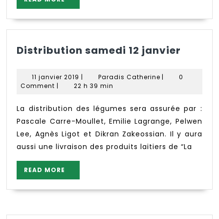
MORE
Distri
Distribution samedi 12 janvier
samed
12
11
Paradis
11 janvier 2019
|
Paradis Catherine
|
0
janvie
janvier
Catherine
Comment
|
22 h 39 min
2019
La distribution des légumes sera assurée par :
Pascale Carre-Moullet, Emilie Lagrange, Pelwen
Lee, Agnès Ligot et Dikran Zakeossian. Il y aura
aussi une livraison des produits laitiers de “La
READ
READ MORE
MORE