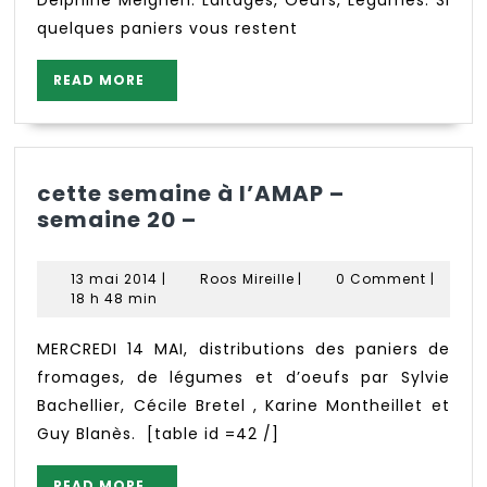
quelques paniers vous restent
READ
READ MORE
MORE
cette semaine à l’AMAP –
cette
semaine 20 –
semaine
à
13
Roos
13 mai 2014
|
Roos Mireille
|
0 Comment
|
l’AMAP
mai
Mireille
18 h 48 min
2014
–
semaine
MERCREDI 14 MAI, distributions des paniers de
20
fromages, de légumes et d’oeufs par Sylvie
–
Bachellier, Cécile Bretel , Karine Montheillet et
Guy Blanès. [table id =42 /]
READ
READ MORE