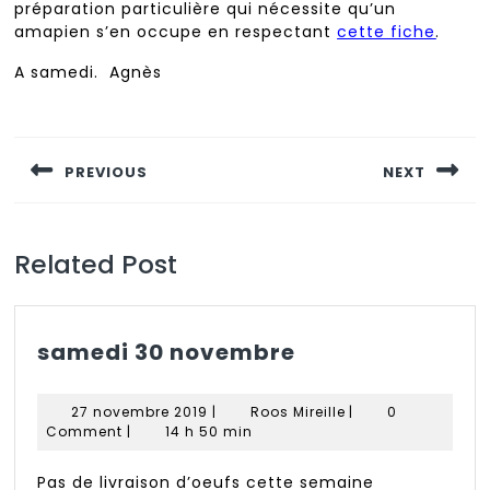
préparation particulière qui nécessite qu’un
amapien s’en occupe en respectant
cette fiche
.
A samedi. Agnès
Navigation
de
PREVIOUS
NEXT
l’article
Previous
Next
post:
post:
Related Post
samedi
samedi 30 novembre
30
novembre
27
Roos
27 novembre 2019
|
Roos Mireille
|
0
novembre
Mireille
Comment
|
14 h 50 min
2019
Pas de livraison d’oeufs cette semaine