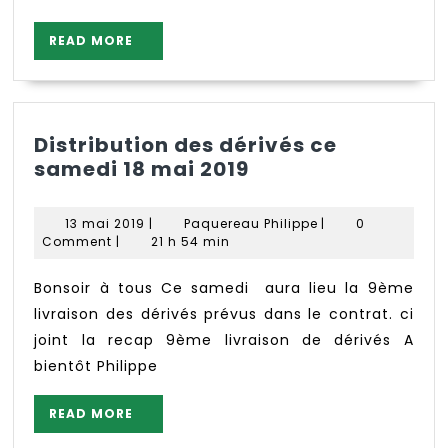
READ
READ MORE
MORE
Distribution des dérivés ce
Distribution
samedi 18 mai 2019
des
dérivés
13
Paquereau
13 mai 2019
|
Paquereau Philippe
|
0
ce
mai
Philippe
Comment
|
21 h 54 min
2019
samedi
18
Bonsoir à tous Ce samedi aura lieu la 9ème
mai
livraison des dérivés prévus dans le contrat. ci
2019
joint la recap 9ème livraison de dérivés A
bientôt Philippe
READ
READ MORE
MORE