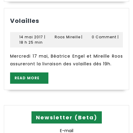
Volailles
Volailles
14
Roos
14 mai 2017
|
Roos Mireille
|
0 Comment
|
mai
Mireille
18 h 25 min
2017
Mercredi 17 mai, Béatrice Engel et Mireille Roos
assureront la livraison des volailles dès 19h.
READ
READ MORE
MORE
Newsletter (Beta)
E-mail