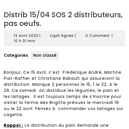
Distrib 15/04 SOS 2 distributeurs,
pas oeufs.
12
Ligot
12 avril 2023
|
Ligot Agnes
|
0 Comment
|
avril
Agnes
10 h 31 min
2023
Categories:
Non classé
Bonjour, Ce 15 avril, c’est Frédérique André, Martine
Piat-Raffier et Christiane Babault qui assureront la
distribution. Manque 2 personnes le 15, 1 le 22, 4 le
29. Ce samedi on distribue les légumes, le pain et
les laitages. Il est toujours temps de s’inscrire pour
visiter la ferme des Brigitte prévues le mercredi 19
ou le 22 avril. Pensez à commander vos laitages sur
cagette.
Rappel :
La distribution du pain demande une