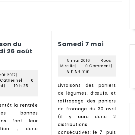
Next
post:
Samedi
ison du
Samedi 7 mai
7
i 26 août
ivraison
mai
5
5 mai 2016
|
Roos
u
Roos
mai
Mireille
|
0 Comment
|
amedi
Mireille
2016
8 h 54 min
24
oût 2017
|
6
août
Paradis
 Catherine
|
0
Livraisons des paniers
oût
2017
Catherine
nt
|
10 h 25
017
de légumes, d’œufs, et
rattrapage des paniers
de fromage du 30 avril
es bonnes
(il y aura donc 2
ions font leur
distributions
rition , donc
consécutives: le 7 puis