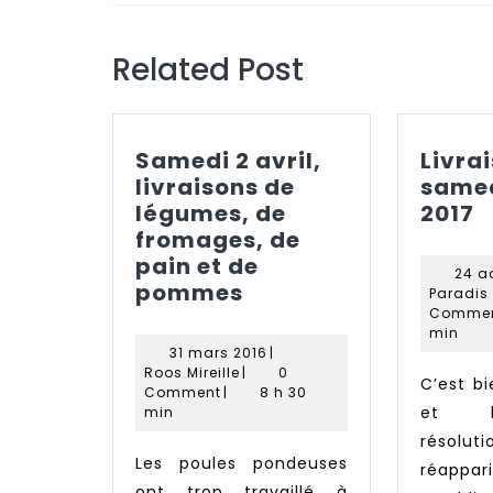
l’article
Previous
post:
Related Post
Samedi 2 avril,
Livra
livraisons de
samed
L
légumes, de
2017
d
fromages, de
s
pain et de
24 a
Samedi
2
pommes
Paradis
2
a
Comme
min
avril,
2
31
31 mars 2016
|
livraisons
Roos
mars
Roos Mireille
|
0
C’est bientôt la rentrée
Mireille
de
2016
Comment
|
8 h 30
et l
min
légumes,
résolut
de
Les poules pondeuses
réappa
fromages,
ont trop travaillé à