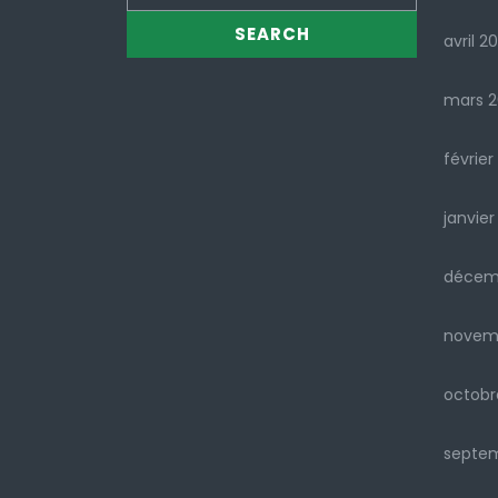
avril 2
mars 
février
janvier
décem
novem
octobr
septe