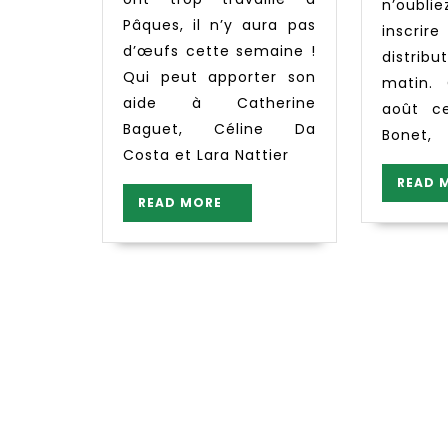
de
n’oubli
Pâques, il n’y aura pas
pain
insc
d’œufs cette semaine !
et
distrib
Qui peut apporter son
de
matin.
pommes
aide à Catherine
août c
Baguet, Céline Da
Bonet,
Costa et Lara Nattier
READ 
READ
READ MORE
MORE