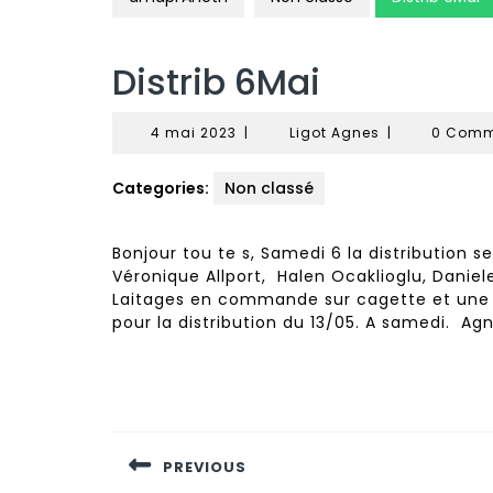
Distrib 6Mai
4
Ligot
4 mai 2023
|
Ligot Agnes
|
0 Com
mai
Agnes
2023
Categories:
Non classé
Bonjour tou te s, Samedi 6 la distribution s
Véronique Allport, Halen Ocaklioglu, Danie
Laitages en commande sur cagette et une d
pour la distribution du 13/05. A samedi. Ag
Navigation
de
PREVIOUS