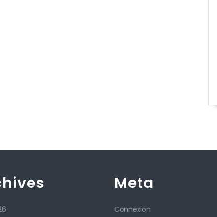
chives
Meta
26
Connexion