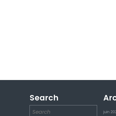
Search
Ar
Search
juin 20
for: