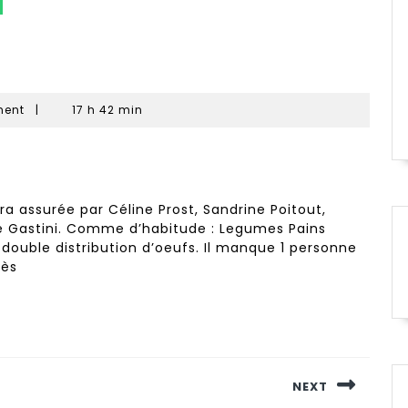
ment
|
17 h 42 min
era assurée par Céline Prost, Sandrine Poitout,
le Gastini. Comme d’habitude : Legumes Pains
ouble distribution d’oeufs. Il manque 1 personne
nès
NEXT