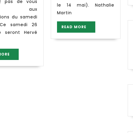
ez pas de vous
le 14 mai). Nathalie
rire aux
Martin
utions du samedi
 Ce samedi 26
READ
READ MORE
e seront Hervé
MORE
READ
MORE
MORE