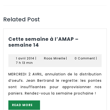
l’article
Previous
Next
post:
post:
Related Post
Cette semaine à l’AMAP –
Cette
semaine 14
semaine
à
1
Roos
1 avril 2014
|
Roos Mireille
|
0 Comment
|
l’AMAP
avril
Mireille
7 h 13 min
2014
–
semaine
MERCREDI 2 AVRIL, annulation de la distribution
14
d’oeufs. Jean Bertrand le regrette: les pontes
sont insuffisantes pour approvisionner nos
paniers. Rendez-vous la semaine prochaine !
READ
READ MORE
MORE