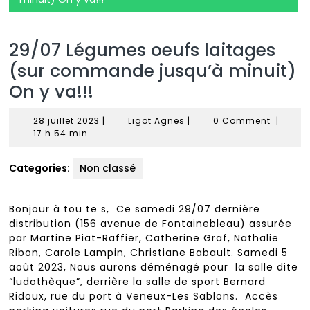
29/07 Légumes oeufs laitages
(sur commande jusqu’à minuit)
On y va!!!
28
Ligot
28 juillet 2023
|
Ligot Agnes
|
0 Comment
|
juillet
Agnes
17 h 54 min
2023
Categories:
Non classé
Bonjour à tou te s, Ce samedi 29/07 dernière
distribution (156 avenue de Fontainebleau) assurée
par Martine Piat-Raffier, Catherine Graf, Nathalie
Ribon, Carole Lampin, Christiane Babault. Samedi 5
août 2023, Nous aurons déménagé pour la salle dite
“ludothèque”, derrière la salle de sport Bernard
Ridoux, rue du port à Veneux-Les Sablons. Accès