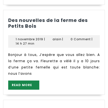
Des nouvelles de la ferme des
Des
Petits Bois
nouvelles
de
1
alain
1 novembre 2019
|
alain
|
0 Comment
|
la
novembre
14 h 27 min
ferme
2019
des
Bonjour à tous, J’espère que vous allez bien. A
Petits
la ferme ça va. Fleurette a vêlé il y a 10 jours
Bois
d’une petite femelle qui est toute blanche:
nous l’avons
READ
READ MORE
MORE