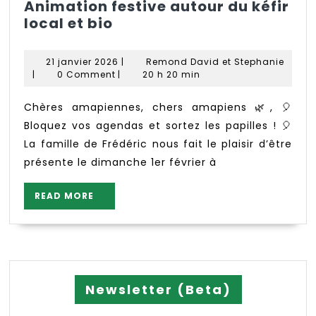
Animation festive autour du kéfir
Animation
local et bio
festive
autour
21
21 janvier 2026
|
Remond David et Stephanie
du
Remond
janvier
|
0 Comment
|
20 h 20 min
David
kéfir
2026
et
local
Chères amapiennes, chers amapiens 🌿, 🎈
Stephanie
et
Bloquez vos agendas et sortez les papilles ! 🎈
bio
La famille de Frédéric nous fait le plaisir d’être
présente le dimanche 1er février à
READ
READ MORE
MORE
Newsletter (Beta)