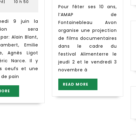
018
2018
Catherine
nt
|
10 h 50
Pour fêter ses 10 ans,
l’AMAP de
Fontainebleau Avon
ibution sera
organise une projection
par: Alain Blant,
de films documentaires
ambert, Emilie
dans le cadre du
e, Agnès Ligot
festival Alimenterre le
éric Narce. Il y
jeudi 2 et le vendredi 3
s oeufs et une
novembre à
n de pain
READ
READ MORE
MORE
READ
MORE
MORE