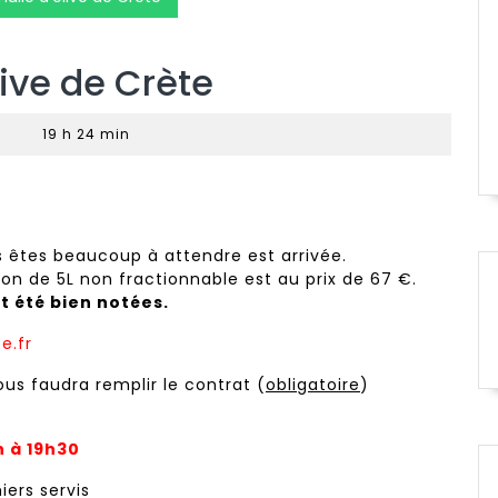
ive de Crète
|
19 h 24 min
us êtes beaucoup à attendre est arrivée.
n de 5L non fractionnable est au prix de 67 €.
t été bien notées.
e.fr
us faudra remplir le contrat (
obligatoire
)
h à 19h30
ers servis