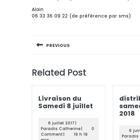
Alain
06 33 36 09 22 (de préférence par sms)
Navigation
de
PREVIOUS
l’article
Previous
post:
Related Post
Livraison du
distr
Livraison
Samedi 8 juillet
samed
du
d
2018
Samedi
s
6
6 juillet 2017
|
8
9
juillet
Paradis
Paradis Catherine
|
0
6 jui
2017
Catherine
juillet
j
Comment
|
19 h 19
Paradis
min