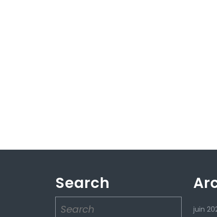
Search
Ar
Search
juin 20
for: