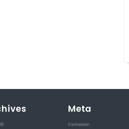
chives
Meta
26
Connexion