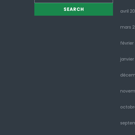
avril 2
mars 
février
janvier
décem
novem
octobr
septe