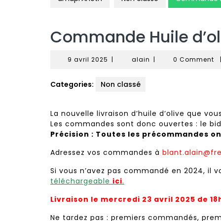
Commande Huile d’ol
9
alain
9 avril 2025
|
alain
|
0 Comment
avril
2025
Categories:
Non classé
La nouvelle livraison d’huile d’olive que vo
Les commandes sont donc ouvertes : le bido
Précision : Toutes les précommandes on
Adressez vos commandes à
blant.alain@fre
Si vous n’avez pas commandé en 2024, il vo
téléchargeable
ici
.
Livraison le mercredi 23 avril 2025 de 18
Ne tardez pas : premiers commandés, premi