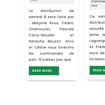
2
Comme
min
La distribution de
Ce samedi 9 juin la
samedi 8 sera faite par
distr
: Marjorie Roux, Cédric
assurée 
Chamouret, Pascale
Anne Is
Carre-Moullet et
Lagrang
Natacha Beuzon. Arno
et Fréd
et Céline nous livrerons
aura de
les commandes de
livraiso
pain. N’oubliez pas que
READ 
READ
READ MORE
MORE