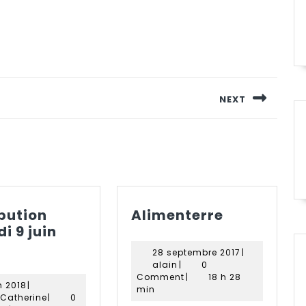
NEXT
Next
post:
Alimenter
ibution
Alimenterre
i 9 juin
istribution
28
28 septembre 2017
|
amedi
alain
septembre
alain
|
0
2017
Comment
|
18 h 28
6
n 2018
|
min
uin
juin
Paradis
 Catherine
|
0