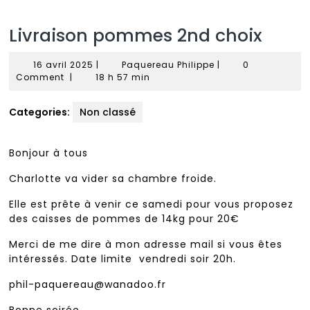
Livraison pommes 2nd choix
16
Paquereau
16 avril 2025
|
Paquereau Philippe
|
0
avril
Philippe
Comment
|
18 h 57 min
2025
Categories:
Non classé
Bonjour à tous
Charlotte va vider sa chambre froide.
Elle est prête à venir ce samedi pour vous proposez
des caisses de pommes de 14kg pour 20€
Merci de me dire à mon adresse mail si vous êtes
intéressés. Date limite vendredi soir 20h.
phil-paquereau@wanadoo.fr