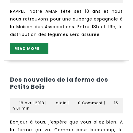
2019
RAPPEL: Notre AMAP fête ses 10 ans et nous
nous retrouvons pour une auberge espagnole à
la Maison des Associations. Entre 18h et 19h, la
distribution des légumes sera assurée
READ
READ MORE
MORE
Des nouvelles de la ferme des
Des
Petits Bois
nouvelles
de
18
alain
18 avril 2018
|
alain
|
0 Comment
|
15
la
avril
h 01 min
2018
ferme
des
Bonjour à tous, j’espère que vous allez bien. A
Petits
la ferme ça va. Comme pour beaucoup, le