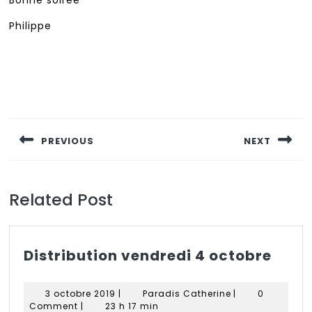
Bonne soirée
Philippe
Navigation
de
PREVIOUS
NEXT
l’article
Previous
Next
post:
post:
Related Post
Distr
Distribution vendredi 4 octobre
vend
4
3
Paradis
3 octobre 2019
|
Paradis Catherine
|
0
octo
octobre
Catherine
Comment
|
23 h 17 min