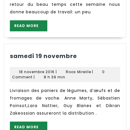
Bois
retour du beau temps cette semaine nous
donne beaucoup de travail: un peu
READ
READ MORE
MORE
samedi
samedi 19 novembre
19
novembre
18
Roos
18 novembre 2016
|
Roos Mireille
|
0
novembre
Mireille
Comment
|
8 h 39 min
2016
Livraison des paniers de légumes, d’œufs et de
fromages de vache. Anne Marty, Sébastien
Poinsot,Lara Nattier, Guy Blanes et Dikran
Zakeossian assureront la distribution .
READ
READ MORE