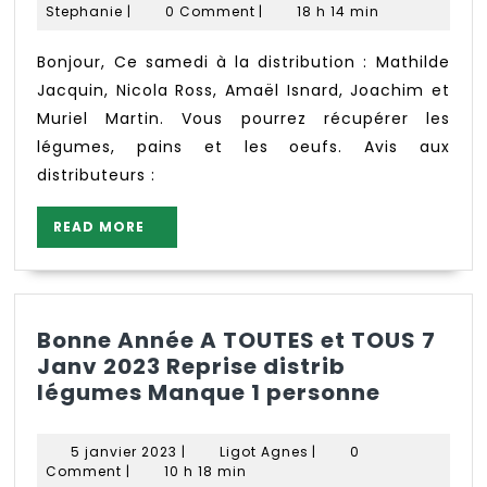
:
Remond
janvier
Stephanie
|
0 Comment
|
18 h 14 min
David
Légumes,
2026
et
pains
Bonjour, Ce samedi à la distribution : Mathilde
Stephanie
et
Jacquin, Nicola Ross, Amaël Isnard, Joachim et
oeufs
Muriel Martin. Vous pourrez récupérer les
légumes, pains et les oeufs. Avis aux
distributeurs :
READ
READ MORE
MORE
Bonne Année A TOUTES et TOUS 7
Janv 2023 Reprise distrib
Bonne
légumes Manque 1 personne
Année
A
5
Ligot
5 janvier 2023
|
Ligot Agnes
|
0
TOUTES
janvier
Agnes
Comment
|
10 h 18 min