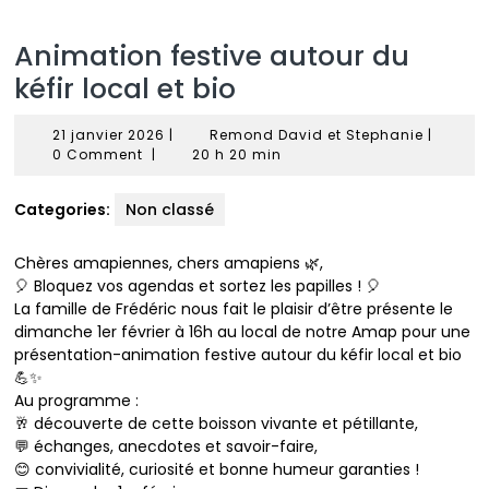
Animation festive autour du
kéfir local et bio
21
Remond
21 janvier 2026
|
Remond David et Stephanie
|
janvier
David
0 Comment
|
20 h 20 min
2026
et
Stephan
Categories:
Non classé
Chères amapiennes, chers amapiens 🌿,
🎈 Bloquez vos agendas et sortez les papilles ! 🎈
La famille de Frédéric nous fait le plaisir d’être présente le
dimanche 1er février à 16h au local de notre Amap pour une
présentation-animation festive autour du kéfir local et bio
💪✨
Au programme :
🥂 découverte de cette boisson vivante et pétillante,
💬 échanges, anecdotes et savoir-faire,
😊 convivialité, curiosité et bonne humeur garanties !