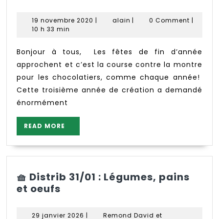
souris
chocolatière
19
alain
19 novembre 2020
|
alain
|
0 Comment
|
prépare
novembre
10 h 33 min
Noël
2020
Bonjour à tous, Les fêtes de fin d’année
approchent et c’est la course contre la montre
pour les chocolatiers, comme chaque année!
Cette troisième année de création a demandé
énormément
READ
READ MORE
MORE
🧺 Distrib 31/01 : Légumes, pains
🧺
et oeufs
Distrib
31/01
29
29 janvier 2026
|
Remond David et