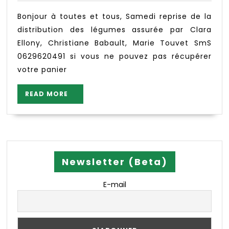
2023
et
TOUS
Bonjour à toutes et tous, Samedi reprise de la
7
distribution des légumes assurée par Clara
Janv
Ellony, Christiane Babault, Marie Touvet SmS
2023
0629620491 si vous ne pouvez pas récupérer
Reprise
votre panier
distrib
légumes
READ
READ MORE
Manque
MORE
1
personn
Newsletter (Beta)
E-mail