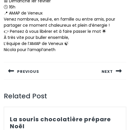
📅 Dimanche 1er février
🕓 16h
📍 AMAP de Veneux
Venez nombreux, seul·e, en famille ou entre amis, pour
partager ce moment chaleureux et plein d’énergie !
👉 Pensez à vous libérer et à faire passer le mot 🌟
À très vite pour buller ensemble,
L’équipe de l’AMAP de Veneux 🍃
Nicola pour l’amapl’aneth
Navigation
de
PREVIOUS
NEXT
l’article
Previous
Next
post:
post:
Related Post
La souris chocolatière prépare
La
Noël