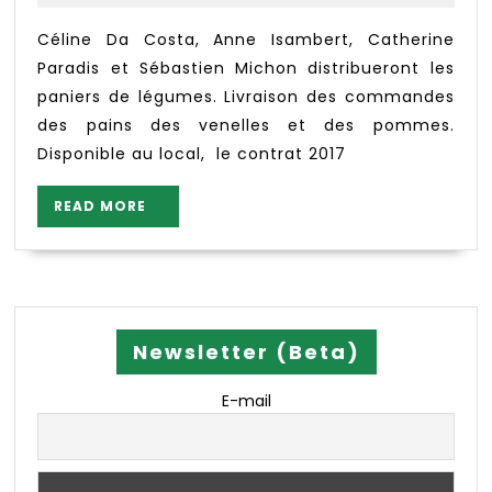
2017
janvier
Céline Da Costa, Anne Isambert, Catherine
Paradis et Sébastien Michon distribueront les
paniers de légumes. Livraison des commandes
des pains des venelles et des pommes.
Disponible au local, le contrat 2017
READ
READ MORE
MORE
Newsletter (Beta)
E-mail