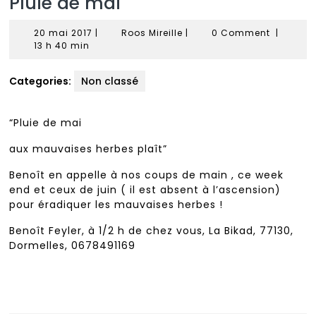
Pluie de mai
20
Roos
20 mai 2017
|
Roos Mireille
|
0 Comment
|
mai
Mireille
13 h 40 min
2017
Categories:
Non classé
“Pluie de mai
aux mauvaises herbes plaît”
Benoît en appelle à nos coups de main , ce week
end et ceux de juin ( il est absent à l’ascension)
pour éradiquer les mauvaises herbes !
Benoît Feyler, à 1/2 h de chez vous, La Bikad, 77130,
Dormelles, 0678491169
Navigation