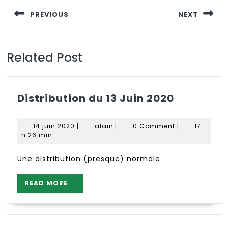
de
PREVIOUS
NEXT
l’article
Previous
Next
post:
post:
Related Post
Distribut
Distribution du 13 Juin 2020
du
13
14
alain
14 juin 2020
|
alain
|
0 Comment
|
17
Juin
juin
h 26 min
2020
2020
Une distribution (presque) normale
READ
READ MORE
MORE