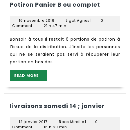
Potiron
Potiron Panier B ou complet
Panier
B
16
Ligot
16 novembre 2019
|
Ligot Agnes
|
0
ou
novembre
Agnes
Comment
|
21 h 47 min
2019
complet
Bonsoir à tous Il restait 6 portions de potiron à
l’issue de la distribution. J’invite les personnes
qui ne se seraient pas servi à récupérer leur
portion en bas des
READ
READ MORE
MORE
livrais
livraisons samedi 14 ; janvier
samedi
14
12
Roos
12 janvier 2017
|
Roos Mireille
|
0
;
janvier
Mireille
Comment
|
16 h 50 min