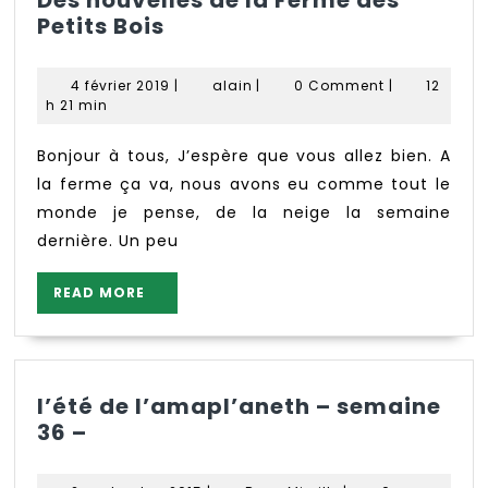
Des
Petits Bois
nouvelles
de
4
alain
4 février 2019
|
alain
|
0 Comment
|
12
la
février
h 21 min
Ferme
2019
des
Bonjour à tous, J’espère que vous allez bien. A
Petits
la ferme ça va, nous avons eu comme tout le
Bois
monde je pense, de la neige la semaine
dernière. Un peu
READ
READ MORE
MORE
l’été de l’amapl’aneth – semaine
l’été
36 –
de
l’amapl’aneth