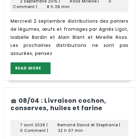
2
Roos
2 septembre 2015
|
Roos Mireille
|
0
–
septembre
Mireille
Comment
|
8 h 28 min
semaine
2015
36
Mercredi 2 septembre distributions des paniers
–
de légumes, œufs et fromages par Agnès Ligot,
Isabelle Bardin et Alain Blant et Mireille Roos.
Les prochaines distributions ne sont pas
assurées, pensez
READ
READ MORE
MORE
🧺 08/04 : Livraison cochon,
🧺
conserves, huiles et farine
08/04
:
7
Remond
7 avril 2026
|
Remond David et Stephanie
|
Livraison
avril
David
0 Comment
|
22 h 07 min
2026
cochon,
et