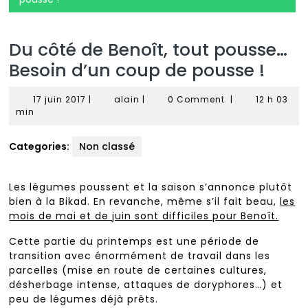
Du côté de Benoît, tout pousse…
Besoin d’un coup de pousse !
17
alain
17 juin 2017
|
alain
|
0 Comment
|
12 h 03
juin
min
2017
Categories:
Non classé
Les légumes poussent et la saison s’annonce plutôt
bien à la Bikad. En revanche, même s’il fait beau,
les
mois de mai et de juin sont difficiles pour Benoît.
Cette partie du printemps est une période de
transition avec énormément de travail dans les
parcelles (mise en route de certaines cultures,
désherbage intense, attaques de doryphores…) et
peu de légumes déjà prêts.