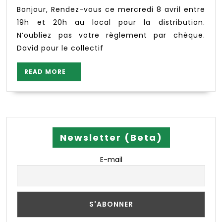
Stephani
conserves
Bonjour, Rendez-vous ce mercredi 8 avril entre
huiles
19h et 20h au local pour la distribution.
et
N’oubliez pas votre règlement par chèque.
farine
David pour le collectif
READ
READ MORE
MORE
Newsletter (Beta)
E-mail